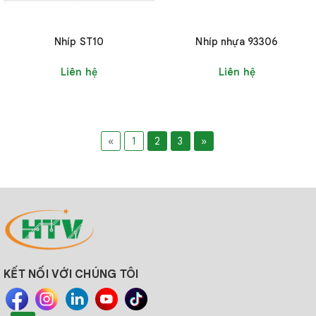
Nhíp ST10
Nhíp nhựa 93306
Liên hệ
Liên hệ
«
1
2
3
»
KẾT NỐI VỚI CHÚNG TÔI