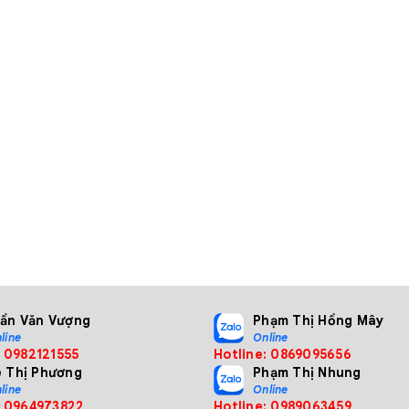
rần Văn Vượng
Phạm Thị Hồng Mây
line
Online
: 0982121555
Hotline: 0869095656
ê Thị Phương
Phạm Thị Nhung
line
Online
: 0964973822
Hotline: 0989063459