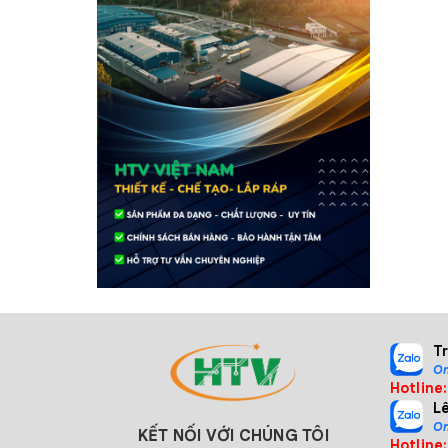
T
On
Hotline
L
On
KẾT NỐI VỚI CHÚNG TÔI
Hotline