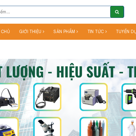
 CHỦ
GIỚI THIỆU
SẢN PHẨM
TIN TỨC
TUYỂN D