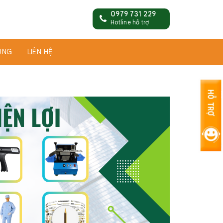
0979 731 229
Hotline hỗ trợ
ỤNG
LIÊN HỆ