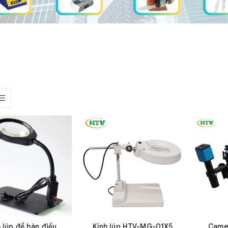
 lúp để bàn điều
Kính lúp HTV-MG-01X5
Camer