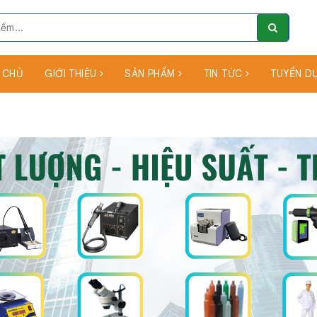
 CHỦ
GIỚI THIỆU
SẢN PHẨM
TIN TỨC
TUYỂN D