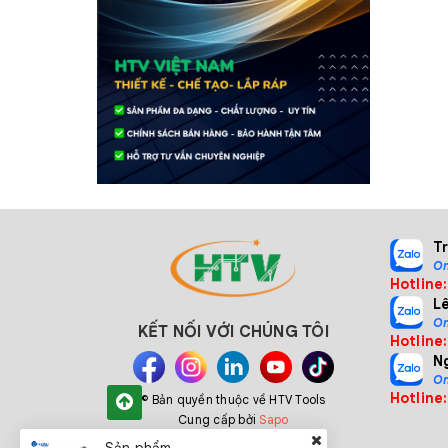
T
On
Hotline
L
On
KẾT NỐI VỚI CHÚNG TÔI
Hotline
N
On
Hotline
© Bản quyền thuộc về HTV Tools
Cung cấp bởi
Sapo