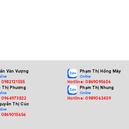
rần Văn Vượng
Phạm Thị Hồng Mây
line
Online
: 0982121555
Hotline: 0869095656
ê Thị Phương
Phạm Thị Nhung
line
Online
: 0964973822
Hotline: 0989063459
guyễn Thị Cúc
line
: 0869015656