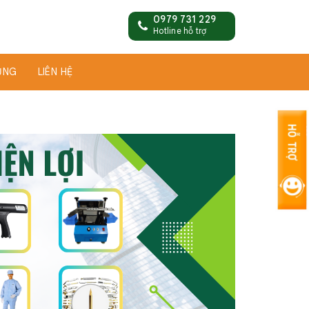
0979 731 229
Hotline hỗ trợ
ỤNG
LIÊN HỆ