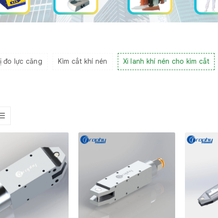
ị đo lực căng
Kìm cắt khí nén
Xi lanh khí nén cho kìm cắt