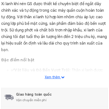
Xi lanh khí nén GS được thiết kế chuyên biệt để ngắt dây
chính xác và tự động trong các máy quấn cuộn hoàn toàn
tự động. Với thân xi lanh từ hợp kim nhôm chịu áp lực cao
cùng lớp phủ bề mặt cứng, sản phẩm đảm bảo độ bền vượt
trội. Sử dụng phớt và chất bôi trơn nhập khẩu, xi lanh của
chúng tôi đạt tuổi thọ ấn tượng lên đến 2 triệu chu kỳ, mang
lại hiệu suất ổn định và lâu dài cho quy trình sản xuất của
bạn.
Đặc điểm nổi bật
✅Vật liệu và Độ Bền Vượt Trội:
Thân xi lanh được
chế tạo từ hợp kim nhôm chịu áp suất, sau đó được
Xem thêm
xử lý bằng lớp phủ bề mặt cứng. Điều này không chỉ
tăng cường độ bền mà còn giúp sản phẩm chịu được
Giao hàng toàn quốc
môi trường làm việc khắc nghiệt.
Vận chuyển miễn phí
✅Tuổi Thọ Cao:
Để đảm bảo hiệu suất lâu dài, xi lanh