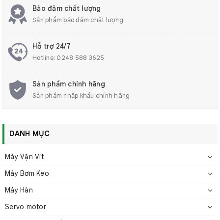
sử dụng phớt và chất bôi trơn nhập khẩu. Nhờ vậy, sản
Bảo đảm chất lượng
Sản phẩm bảo đảm chất lượng.
phẩm có thể đạt tuổi thọ lên đến 2 triệu chu kỳ, giảm
thiểu nhu cầu bảo trì và thay thế.
Hỗ trợ 24/7
✅Thiết Kế Lắp Đặt Tiện Lợi:
Với thiết kế hình vuông
Hotline:
0248 588 3625
và lỗ lắp ren, dòng xi lanh này cho phép lắp đặt an
toàn và chắc chắn, phù hợp với nhiều cấu hình máy
Sản phẩm chính hãng
khác nhau.
Sản phẩm nhập khẩu chính hãng
DANH MỤC
Máy Vặn Vít
Máy Bơm Keo
Máy Hàn
Servo motor