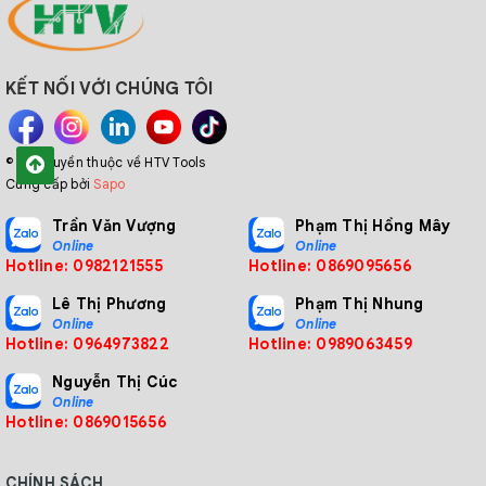
Nam.
✅Giải pháp tự động hóa toàn diện
KẾT NỐI VỚI CHÚNG TÔI
✅Dịch vụ hỗ trợ nhanh
✅Cam kết chất lượng
© Bản quyền thuộc về HTV Tools
Cung cấp bởi
Sapo
✅Sự hài lòng của khách hàng là thành công của
Trần Văn Vượng
Phạm Thị Hồng Mây
chúng tôi
Online
Online
Hotline: 0982121555
Hotline: 0869095656
Lê Thị Phương
Phạm Thị Nhung
Online
Online
Hotline: 0964973822
Hotline: 0989063459
MỌI THÔNG TIN XIN LIÊN HỆ
Nguyễn Thị Cúc
CÔNG TY CỔ PHẦN CÔNG NGHIỆP VÀ THƯƠNG MẠI HTV
Online
VIỆT NAM
Hotline: 0869015656
Chuyên cung cấp các máy móc, thiết bị và robot tự động hóa
trong các nhà máy sản xuất lĩnh vực công nghiệp điện tử, công
CHÍNH SÁCH