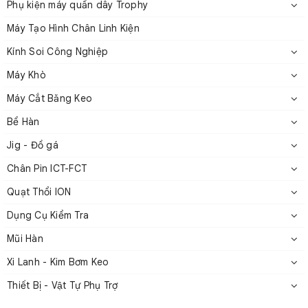
Phụ kiện máy quấn dây Trophy
Máy Tạo Hình Chân Linh Kiện
Kính Soi Công Nghiệp
Xi lanh khí nén GS
Máy Khò
2. Thông số kỹ thuật
Máy Cắt Băng Keo
Bể Hàn
Model
A
B
C
D
E
F
G
H
I
J
K
L
M
N
O
P
Q
Jig - Đồ gá
Chân Pin ICT-FCT
Quạt Thổi ION
GS-
93.7
20
7
19
6
24
20
29.5
Ø3
7
23
30
30
M3
-
13.7
4.
25
Dụng Cụ Kiểm Tra
Mũi Hàn
Xi Lanh - Kim Bơm Keo
GS-
113
22
9
27
13
28
24.5
35
M5
7
37
30
35
M4
-
19
4
30
Thiết Bị - Vật Tự Phụ Trợ