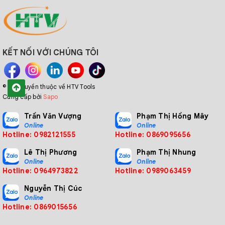
DL1003
30
14.3
3
10
KẾT NỐI VỚI CHÚNG TÔI
DL1004
40
19.4
4
15
© Bản quyền thuộc về HTV Tools
Cung cấp bởi
Sapo
DL1005-
45
30
5
10
Trần Văn Vượng
Phạm Thị Hồng Mây
05
Online
Online
Hotline: 0982121555
Hotline: 0869095656
Lê Thị Phương
Phạm Thị Nhung
DL1005-
Online
Online
45
30
6
10
Hotline: 0964973822
Hotline: 0989063459
06
Nguyễn Thị Cúc
Online
Hotline: 0869015656
DL1005-
45
30
8
10
08