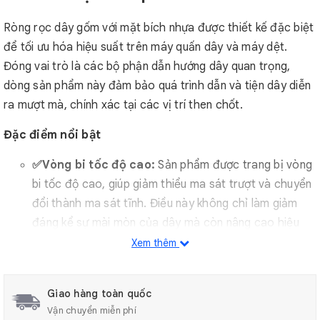
Ròng rọc dây gốm với mặt bích nhựa được thiết kế đặc biệt
để tối ưu hóa hiệu suất trên máy quấn dây và máy dệt.
Đóng vai trò là các bộ phận dẫn hướng dây quan trọng,
dòng sản phẩm này đảm bảo quá trình dẫn và tiện dây diễn
ra mượt mà, chính xác tại các vị trí then chốt.
Đặc điểm nổi bật
✅Vòng bi tốc độ cao:
Sản phẩm được trang bị vòng
bi tốc độ cao, giúp giảm thiểu ma sát trượt và chuyển
đổi thành ma sát tĩnh. Điều này không chỉ làm giảm
đáng kể sự mài mòn của dây mà còn nâng cao hiệu
quả dẫn hướng, đảm bảo quá trình vận hành trơn tru
Xem thêm
và liên tục.
✅Sự chính xác cao:
Bề mặt con lăn được làm từ
Giao hàng toàn quốc
gốm sứ chính xác, mang lại độ bền vượt trội và khả
Vận chuyển miễn phí