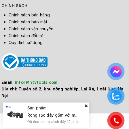
CHÍNH SÁCH
Chính sách bán hàng
DL1006-
Chính sách bảo mật
60
38
8
13
08
Chính sách vận chuyển
Chính sách đổi trả
Quy định sử dụng
DL1006-
60
38
10
13
10
DL1007-
60
30
6
18
Email:
infor@htvtools.com
06
Địa chỉ:
Tuyến số 2, khu công nghiệp, Lai Xá, Hoài Đức, Hà
Nội
DL1007-
Sản phẩm
60
30
8
18
08
Ròng rọc dây gốm với mặt bích nhựa
Đã được mua cách đây 12 phút