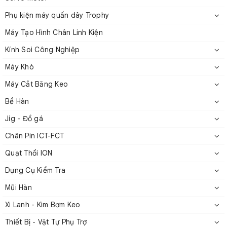
Phụ kiện máy quấn dây Trophy
Máy Tạo Hình Chân Linh Kiện
Kính Soi Công Nghiệp
Máy Khò
Máy Cắt Băng Keo
Ròng rọc dây gốm với mặt bích nhựa
Bể Hàn
2. Thông số kỹ thuật
Jig - Đồ gá
Chân Pin ICT-FCT
Quạt Thổi ION
Dụng Cụ Kiểm Tra
Mũi Hàn
Xi Lanh - Kim Bơm Keo
Thiết Bị - Vật Tự Phụ Trợ