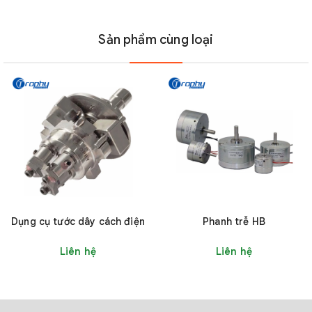
Sản phẩm cùng loại
Cấu tạo cơ bản của ròng rọc dây gốm với mặt bích nhựa
Kích thước (mm)
Model
A(Φ)
B(Φ)
C(Φ)
H
Dụng cụ tước dây cách điện
Phanh trễ HB
Liên hệ
Liên hệ
DL1001
20
14.3
3
5
DL1002
29
19.4
4
6.5