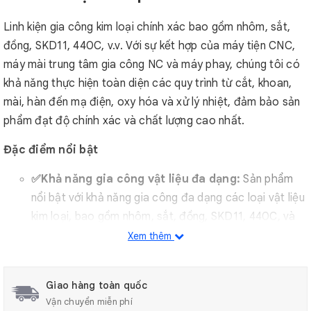
Linh kiện gia công kim loại chính xác bao gồm nhôm, sắt,
đồng, SKD11, 440C, v.v. Với sự kết hợp của máy tiện CNC,
máy mài trung tâm gia công NC và máy phay, chúng tôi có
khả năng thực hiện toàn diện các quy trình từ cắt, khoan,
mài, hàn đến mạ điện, oxy hóa và xử lý nhiệt, đảm bảo sản
phẩm đạt độ chính xác và chất lượng cao nhất.
Đặc điểm nổi bật
✅Khả năng gia công vật liệu đa dạng:
Sản phẩm
nổi bật với khả năng gia công đa dạng các loại vật liệu
kim loại, bao gồm nhôm, sắt, đồng, SKD11, 440C, và
nhiều loại khác. Chúng tôi được trang bị hệ thống máy
Xem thêm
móc hiện đại như máy tiện CNC, máy mài trung tâm
gia công NC, và máy phay, cho phép thực hiện nhiều
Giao hàng toàn quốc
quy trình gia công phức tạp. Các khả năng xử lý bao
Vận chuyển miễn phí
gồm cắt, khoan, mài, hàn, mạ điện, oxy hóa, và xử lý