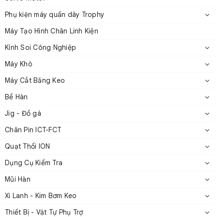
gia công chính xác, các bộ phận sản xuất có hiệu suất
ổn định và độ tin cậy cao. Sản phẩm được đảm bảo
Phụ kiện máy quấn dây Trophy
tuổi thọ dài với rủi ro hỏng hóc tối thiểu, mang lại sự
Máy Tạo Hình Chân Linh Kiện
yên tâm cho người sử dụng.
Kính Soi Công Nghiệp
Máy Khò
Máy Cắt Băng Keo
Bể Hàn
Jig - Đồ gá
Chân Pin ICT-FCT
Quạt Thổi ION
Dụng Cụ Kiểm Tra
Mũi Hàn
Xi Lanh - Kim Bơm Keo
Linh kiện gia công kim loại chính xác
Thiết Bị - Vật Tự Phụ Trợ