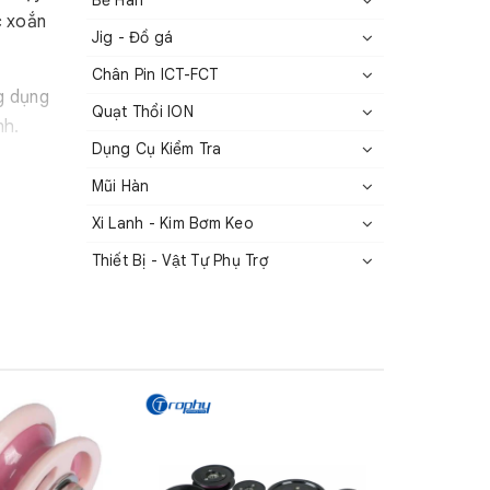
Bể Hàn
c xoắn
Jig - Đồ gá
Chân Pin ICT-FCT
g dụng
Quạt Thổi ION
nh.
Dụng Cụ Kiểm Tra
y thế
Mũi Hàn
o các hệ
Xi Lanh - Kim Bơm Keo
Thiết Bị - Vật Tự Phụ Trợ