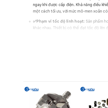
ngay khi được cấp điện. Khả năng điều kh
một cách tối ưu, với mức mô-men xoắn có
✅Phạm vi tốc độ linh hoạt:
Sản phẩm ho
khác nhau. Thiết bị có thể đạt tốc độ lên 
✅Độ bền và hiệu quả chi phí:
Được thiết
và sửa chữa. Cùng với chi phí bảo trì cực 
thống cần phanh đáng tin cậy.