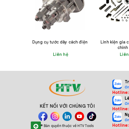
Dụng cụ tước dây cách điện
Linh kiện gia 
chính
Liên hệ
Liên
T
2. Thông số kỹ thuật
On
Hotline
L
On
KẾT NỐI VỚI CHÚNG TÔI
Hotline
N
On
Hotline
© Bản quyền thuộc về HTV Tools