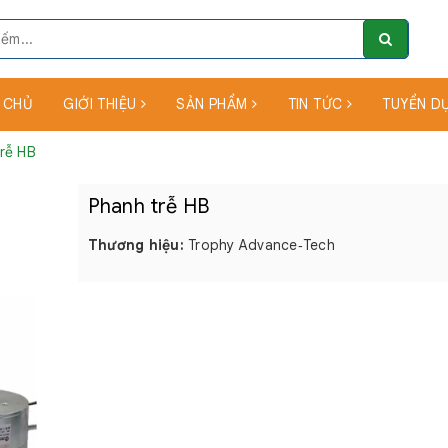
 CHỦ
GIỚI THIỆU
SẢN PHẨM
TIN TỨC
TUYỂN D
rễ HB
Phanh trễ HB
Thương hiệu:
Trophy Advance‑Tech