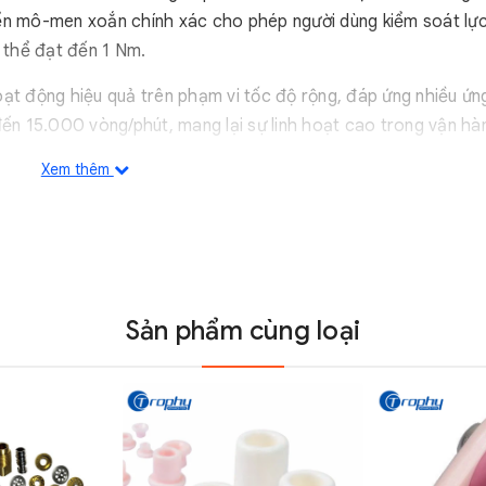
iển mô-men xoắn chính xác cho phép người dùng kiểm soát lự
 thể đạt đến 1 Nm.
ạt động hiệu quả trên phạm vi tốc độ rộng, đáp ứng nhiều ứn
đến 15.000 vòng/phút, mang lại sự linh hoạt cao trong vận hà
Xem thêm
 kế để có tuổi thọ cao, sản phẩm giúp giảm thiểu nhu cầu tha
kỳ thấp, sản phẩm này là một giải pháp kinh tế và bền vững ch
Sản phẩm cùng loại