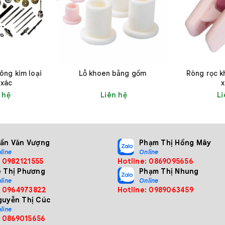
công kim loại
Lỗ khoen bằng gốm
Ròng rọc 
 xác
x
 hệ
Liên hệ
Li
Phanh trễ HB
rần Văn Vượng
Phạm Thị Hồng Mây
line
Online
: 0982121555
Hotline: 0869095656
ê Thị Phương
Phạm Thị Nhung
line
Online
: 0964973822
Hotline: 0989063459
guyễn Thị Cúc
line
: 0869015656