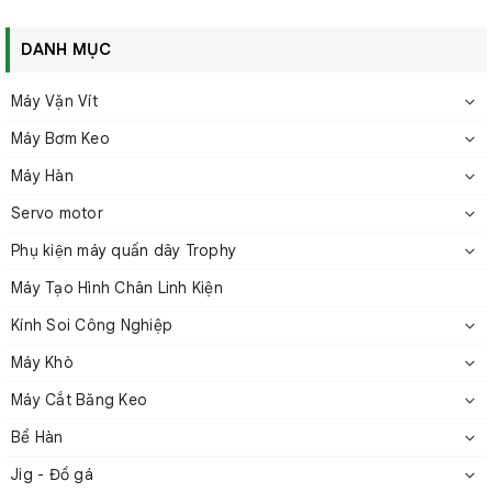
DANH MỤC
Máy Vặn Vít
Máy Bơm Keo
Máy Hàn
Servo motor
Bể hàn không chì CM 250S
Phụ kiện máy quấn dây Trophy
2. Thông số kỹ thuật của CM 250S
Máy Tạo Hình Chân Linh Kiện
Kính Soi Công Nghiệp
Máy Khò
Máy Cắt Băng Keo
Bể Hàn
Jig - Đồ gá