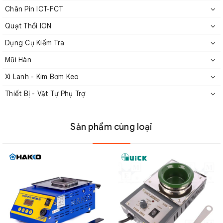
Chân Pin ICT-FCT
Quạt Thổi ION
Dụng Cụ Kiểm Tra
Model
CM 250S
Mũi Hàn
Xi Lanh - Kim Bơm Keo
Điện áp đầu vào
AC220 – 230V
Thiết Bị - Vật Tự Phụ Trợ
Công suất
1800W
Sản phẩm cùng loại
Độ ẩm môi trường làm
<90%
việc
Nhiệt độ điều chỉnh
0 – 400oC