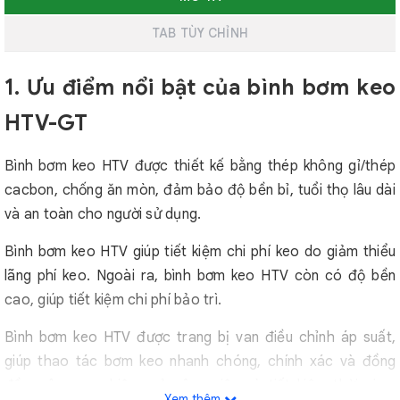
TAB TÙY CHỈNH
1. Ưu điểm nổi bật của bình bơm keo
HTV-GT
Bình bơm keo HTV được thiết kế bằng thép không gỉ/thép
cacbon, chống ăn mòn, đảm bảo độ bền bỉ, tuổi thọ lâu dài
và an toàn cho người sử dụng.
Bình bơm keo HTV giúp tiết kiệm chi phí keo do giảm thiểu
lãng phí keo. Ngoài ra, bình bơm keo HTV còn có độ bền
cao, giúp tiết kiệm chi phí bảo trì.
Bình bơm keo HTV được trang bị van điều chỉnh áp suất,
giúp thao tác bơm keo nhanh chóng, chính xác và đồng
đều, nâng cao hiệu quả công việc và tiết kiệm thời gian.
Xem thêm