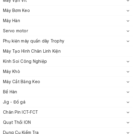
Máy Vặn Vít
Máy Bơm Keo
Máy Hàn
Bình bơm keo HTV
Servo motor
2. Đặc điểm kỹ thuật của HTV-GT
Phụ kiện máy quấn dây Trophy
Máy Tạo Hình Chân Linh Kiện
Kính Soi Công Nghiệp
Máy Khò
Máy Cắt Băng Keo
Bể Hàn
Jig - Đồ gá
Chân Pin ICT-FCT
Quạt Thổi ION
Dụng Cụ Kiểm Tra