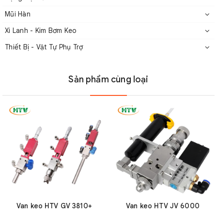
Mũi Hàn
Xi Lanh - Kim Bơm Keo
Thiết Bị - Vật Tự Phụ Trợ
Sản phẩm cùng loại
3. HTV Việt Nam
Công ty Cổ phần Công nghiệp và Thương mại HTV Việt Nam
là đơn vị cung cấp Bình Bơm Keo HTV chất lượng cao và uy
tín. Các sản phẩm chúng tôi là sản phẩm được sản xuất
trên dây chuyền hiện đại, đảm bảo độ bền bỉ và hiệu quả
hoạt động cao.
HTV Việt Nam cung cấp đến cho quý khách hàng với mức
giá tốt nhất trên thị trường cùng đội ngũ nhân viên am hiểu
Van keo HTV GV 3810+
Van keo HTV JV 6000
sâu về sản phẩm và tư vấn kỹ thuật.