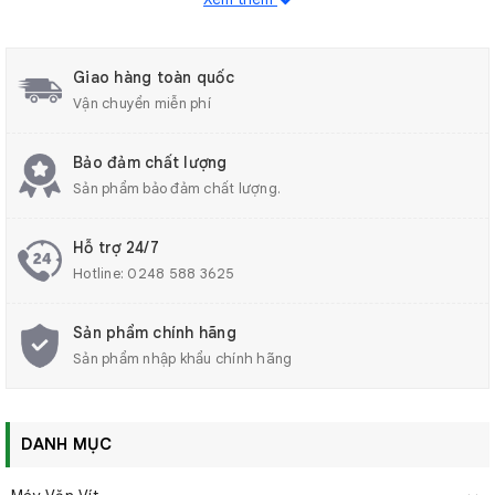
Bình có thiết kế lắp van an toàn giúp bình hoạt động an
toàn trong quá trình sử dụng.
Giao hàng toàn quốc
Bình bơm keo có áp suất hoạt động tối đa 0.8 MPA, dễ sử
Vận chuyển miễn phí
dụng và vệ sinh bình keo.
Bảo đảm chất lượng
Bình bơm keo HTV có nhiều dung tích khác nhau, từ 1L đến
Sản phẩm bảo đảm chất lượng.
20L, đáp ứng nhu cầu sử dụng đa dạng của khách hàng.
Hỗ trợ 24/7
Hotline:
0248 588 3625
Sản phẩm chính hãng
Sản phẩm nhập khẩu chính hãng
DANH MỤC