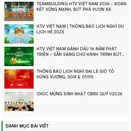
TEAMBUILDING HTV VIỆT NAM 2026 - ĐOÀN
KẾT VỮNG MẠNH, BỨT PHÁ VƯƠN XA
HTV VIỆT NAM | THÔNG BÁO LỊCH NGHỈ DU
LỊCH HÈ 2026
HTV VIỆT NAM ĐÁNH DẤU 16 NĂM PHÁT
TRIỂN – SẴN SÀNG CHO HÀNH TRÌNH BỨT
PHÁ MỚI
THÔNG BÁO LỊCH NGHỈ ĐẠI LỄ GIỖ TỔ
HÙNG VƯƠNG, 30/4 & 01/05
CHÚC MỪNG SINH NHẬT CBNV QUÝ I/2026
DANH MỤC BÀI VIẾT