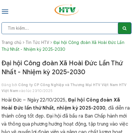
Toggle
navigation
Trang chủ
Tin Tức HTV
Đại hội Công đoàn Xã Hoài Đức Lần
Thứ Nhất - Nhiệm kỳ 2025-2030
Đại hội Công đoàn Xã Hoài Đức Lần Thứ
Nhất - Nhiệm kỳ 2025-2030
Đăng bởi
Công ty CP Công Nghiệp và Thương Mại HTV Việt Nam HTV
Việt Nam
vào lúc 23/10/2025
Hoài Đức – Ngày 22/10/2025,
Đại hội Công đoàn Xã
Hoài Đức lần thứ Nhất, nhiệm kỳ 2025-2030
, đã diễn ra
thành công tốt đẹp. Đại hội đã bầu ra Ban Chấp hành mới
và thông qua phương hướng hoạt động, tập trung vào việc
bảo vệ quyền lợi đoàn viên và nâng cao chất lượng hoạt