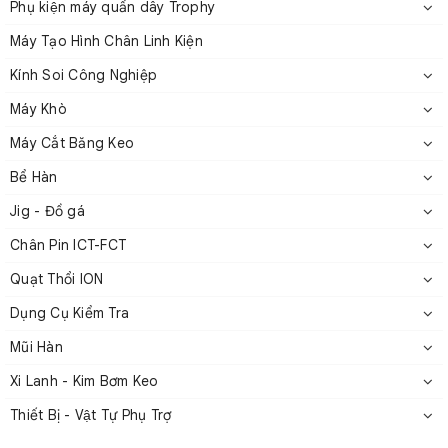
ở mức tối ưu, ngay cả trong môi trường khắc nghiệt. Động
Phụ kiện máy quấn dây Trophy
cơ không chỉ vận hành mượt mà mà còn tiết kiệm năng
Máy Tạo Hình Chân Linh Kiện
lượng.
Kính Soi Công Nghiệp
Độ đồng đều cao
Máy Khò
Với quy trình sản xuất tự động và hệ thống quản lý chất
Máy Cắt Băng Keo
lượng nghiêm ngặt, mỗi chiếc động cơ DC Servo Motor đều
Bể Hàn
đạt tiêu chuẩn cao nhất, đảm bảo sự đồng nhất về hiệu
suất. Mang lại sự tin cậy tuyệt đối khi ứng dụng vào các hệ
Jig - Đồ gá
thống tự động hóa đòi hỏi sự chính xác và ổn định cao.
Chân Pin ICT-FCT
Quạt Thổi ION
Dụng Cụ Kiểm Tra
Mũi Hàn
Xi Lanh - Kim Bơm Keo
Thiết Bị - Vật Tự Phụ Trợ