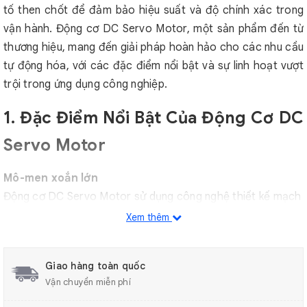
tố then chốt để đảm bảo hiệu suất và độ chính xác trong
vận hành. Động cơ DC Servo Motor, một sản phẩm đến từ
thương hiệu, mang đến giải pháp hoàn hảo cho các nhu cầu
tự động hóa, với các đặc điểm nổi bật và sự linh hoạt vượt
trội trong ứng dụng công nghiệp.
1. Đặc Điểm Nổi Bật Của Động Cơ DC
Servo Motor
Mô-men xoắn lớn
Động cơ DC Servo Motor sử dụng công nghệ thiết kế mạch
từ tiên tiến, giúp tối ưu hóa mô-men xoắn, đảm bảo sức
Xem thêm
mạnh vượt trội trong mọi điều kiện hoạt động. Nhờ vậy,
động cơ có thể chịu tải tốt, mang đến khả năng vận hành
Giao hàng toàn quốc
mạnh mẽ và bền bỉ.
Vận chuyển miễn phí
Độ ổn định cao