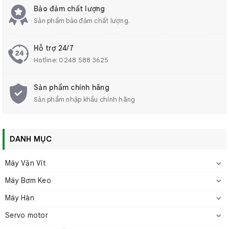
Chất lượng của động cơ được nâng tầm nhờ vào việc sử
Bảo đảm chất lượng
Sản phẩm bảo đảm chất lượng.
dụng các vật liệu lõi nhập khẩu cao cấp, đảm bảo độ ổn
định và tuổi thọ sản phẩm dài lâu. Điều này giúp động cơ
Hỗ trợ 24/7
hoạt động liên tục trong thời gian dài mà không gặp phải sự
Hotline:
0248 588 3625
cố về nhiệt hay hiệu suất.
Sản phẩm chính hãng
Sản phẩm nhập khẩu chính hãng
DANH MỤC
Máy Vặn Vít
Máy Bơm Keo
Sinh nhiệt thấp
Máy Hàn
Được chế tạo từ tấm thép silicon chất lượng cao, động cơ
Servo motor
giảm thiểu tình trạng sinh nhiệt, duy trì hiệu suất hoạt động