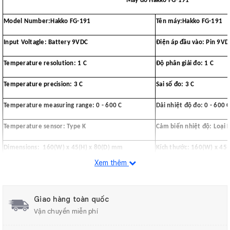
Máy đo Hakko FG-191
Model Number:Hakko FG-191
Tên máy:Hakko FG-191
Input Voltagle: Battery 9VDC
Điện áp đầu vào: Pin 9VD
Temperature resolution: 1 C
Độ phân giải đo: 1 C
Temperature precision: 3 C
Sai số đo: 3 C
Temperature measuring range: 0 - 600 C
Dải nhiệt độ đo: 0 - 600 
Temperature sensor: Type K
Cảm biến nhiệt độ: Loại 
Dimensions: 160(W) x 45(H) x 80(D) mm
Kích thước: 160(W) x 45
Xem thêm
Weight: 165g
Trọng lượng: 165g
Giao hàng toàn quốc
Vận chuyển miễn phí