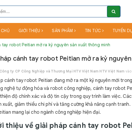
 CHỦ
GIỚI THIỆU
SẢN PHẨM
TIN TỨC
TUYỂN D
 tay robot Peitian mở ra kỷ nguyên sản xuất thông minh
pháp cánh tay robot Peitian mở ra kỷ nguyên
Công ty CP Công Nghiệp và Thương Mại HTV Việt Nam HTV Việt Nam
vào 
áp cánh tay robot Peitian đang mở ra một kỷ nguyên mới trong 
g nghệ tự động hóa và robot công nghiệp, cánh tay robot Pei
thiện độ chính xác và độ tin cậy trong quy trình làm việc. Cá
ản xuất, giảm thiểu chi phí và tăng cường khả năng cạnh tranh
eitian mang lại cho ngành công nghiệp hiện đại.
ới thiệu về giải pháp cánh tay robot Pe