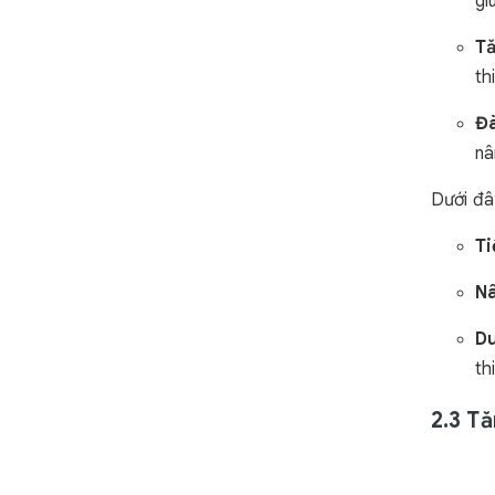
gi
Tă
th
Đà
nâ
Dưới đây
Ti
Nâ
Du
th
2.3 T