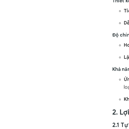
Thiết 
Ti
Dễ
Độ chí
Ho
Lặ
Khả nă
Ứn
loạ
Kh
2. L
2.1 T