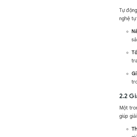
Tự động
nghệ tự
Nâ
sả
Tố
tr
Gi
tr
2.2 G
Một tro
giúp gi
Th