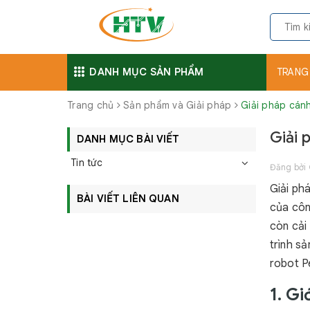
DANH MỤC SẢN PHẨM
TRANG
Trang chủ
Sản phẩm và Giải pháp
Giải pháp cánh
Giải 
DANH MỤC BÀI VIẾT
Tin tức
Đăng bởi
Giải ph
BÀI VIẾT LIÊN QUAN
của côn
còn cải 
trình s
robot P
1. Gi