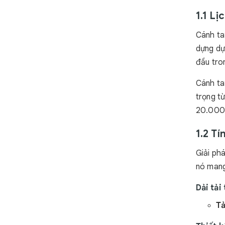
1.1 L
Cánh ta
dựng dự
đầu tro
Cánh tay
trọng t
20.000 
1.2 Tí
Giải ph
nó mang 
Dải tải
Tả