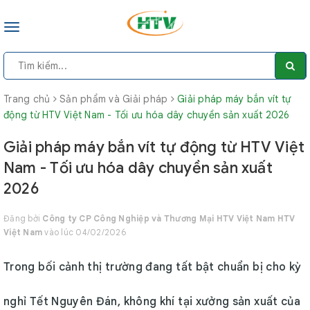
Toggle
navigation
Trang chủ
Sản phẩm và Giải pháp
Giải pháp máy bắn vít tự
động từ HTV Việt Nam - Tối ưu hóa dây chuyền sản xuất 2026
Giải pháp máy bắn vít tự động từ HTV Việt
Nam - Tối ưu hóa dây chuyền sản xuất
2026
Đăng bởi
Công ty CP Công Nghiệp và Thương Mại HTV Việt Nam HTV
Việt Nam
vào lúc 04/02/2026
Trong bối cảnh thị trường đang tất bật chuẩn bị cho kỳ
nghỉ Tết Nguyên Đán, không khí tại xưởng sản xuất của