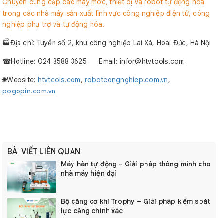
Chuyên cung cấp các máy móc, thiết bị và robot tự động hóa
trong các nhà máy sản xuất lĩnh vực công nghiệp điện tử, công
nghiệp phụ trợ và tự động hóa.
🏭Địa chỉ: Tuyến số 2, khu công nghiệp Lai Xá, Hoài Đức, Hà Nội
☎︎Hotline: 024 8588 3625 Email: infor@htvtools.com
🌐Website:
htvtools.com
,
robotcongnghiep.com.vn
,
pogopin.com.vn
BÀI VIẾT LIÊN QUAN
Máy hàn tự động - Giải pháp thông minh cho
nhà máy hiện đại
Bộ căng cơ khí Trophy – Giải pháp kiểm soát
lực căng chính xác