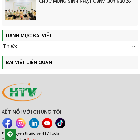
CHÚC MỪNG SINH NHẬT CBNV QUÝ I/2026
DANH MỤC BÀI VIẾT
Tin tức
BÀI VIẾT LIÊN QUAN
KẾT NỐI VỚI CHÚNG TÔI
© Bản quyền thuộc về HTV Tools
Cung cấp bởi
Sapo