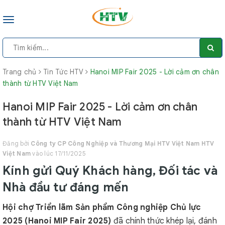
Toggle
navigation
Trang chủ
Tin Tức HTV
Hanoi MIP Fair 2025 - Lời cảm ơn chân
thành từ HTV Việt Nam
Hanoi MIP Fair 2025 - Lời cảm ơn chân
thành từ HTV Việt Nam
Đăng bởi
Công ty CP Công Nghiệp và Thương Mại HTV Việt Nam HTV
Việt Nam
vào lúc 17/11/2025
Kính gửi Quý Khách hàng, Đối tác và
Nhà đầu tư đáng mến
Hội chợ Triển lãm Sản phẩm Công nghiệp Chủ lực
2025 (Hanoi MIP Fair 2025)
đã chính thức khép lại, đánh