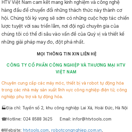
HTV Việt Nam cam kết mang kinh nghiệm và công nghệ
hàng đầu để chuyển đổi những thách thức này thành cơ
hội. Chúng tôi kỳ vọng sẽ sớm có những cuộc hợp tác chiến
lược tuyệt vời sau triển lãm, nơi đội ngũ chuyên gia của
chúng tôi có thể đi sâu vào vấn đề của Quý vị và thiết kế
những giải pháp may đo, đột phá nhất.
MỌI THÔNG TIN XIN LIÊN HỆ
CÔNG TY CỔ PHẦN CÔNG NGHIỆP VÀ THƯƠNG MẠI HTV
VIỆT NAM
Chuyên cung cấp các máy móc, thiết bị và robot tự động hóa
trong các nhà máy sản xuất lĩnh vực công nghiệp điện tử, công
nghiệp phụ trợ và tự động hóa.
🏭Địa chỉ: Tuyến số 2, khu công nghiệp Lai Xá, Hoài Đức, Hà Nội
☎︎Hotline: 024 8588 3625 Email: infor@htvtools.com
🌐Website:
htvtools.com
,
robotcongnghiep.com.vn
,