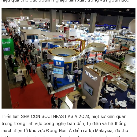
Triển lãm SEMICON SOUTHEAST ASIA 2023, một sự kiện quan
trọng trong lĩnh vực công nghệ bán dẫn, tụ điện và hệ thống
mạch điện tử khu vực Đông Nam Á diễn ra tại Malaysia, đã thu