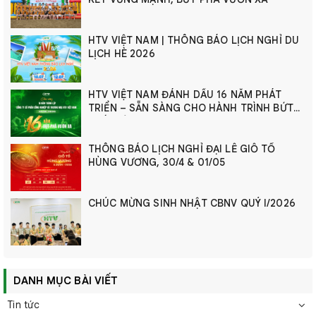
HTV VIỆT NAM | THÔNG BÁO LỊCH NGHỈ DU
LỊCH HÈ 2026
HTV VIỆT NAM ĐÁNH DẤU 16 NĂM PHÁT
TRIỂN – SẴN SÀNG CHO HÀNH TRÌNH BỨT
PHÁ MỚI
THÔNG BÁO LỊCH NGHỈ ĐẠI LỄ GIỖ TỔ
HÙNG VƯƠNG, 30/4 & 01/05
CHÚC MỪNG SINH NHẬT CBNV QUÝ I/2026
DANH MỤC BÀI VIẾT
Tin tức