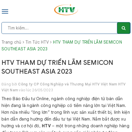
Toggle
navigation
Trang chủ
Tin Tức HTV
HTV THAM DỰ TRIỂN LÃM SEMICON
SOUTHEAST ASIA 2023
HTV THAM DỰ TRIỂN LÃM SEMICON
SOUTHEAST ASIA 2023
Đăng bởi
Công ty CP Công Nghiệp và Thương Mại HTV Việt Nam HTV
Việt Nam
vào lúc 26/05/2023
Theo Báo Đầu tư Online, ngành công nghiệp điện tử bán dẫn
hiện đang là ngành công nghiệp có tiềm năng lớn tại Việt Nam.
Hơn nữa nhiều “ông lớn” trong lĩnh vực sản xuất thiết bị, linh kiện
bán dẫn đang hướng đến đầu tư tại Việt Nam. Nắm bắt được xu
hướng và cơ hội đó,
HTV
– một trong những doanh nghiệp hàng