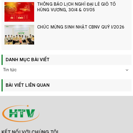
THÔNG BÁO LỊCH NGHỈ ĐẠI LỄ GIỖ TỔ
HÙNG VƯƠNG, 30/4 & 01/05
CHÚC MỪNG SINH NHẬT CBNV QUÝ I/2026
DANH MỤC BÀI VIẾT
Tin tức
BÀI VIẾT LIÊN QUAN
KẾT NỐI VỚI CHÚNG TÔI