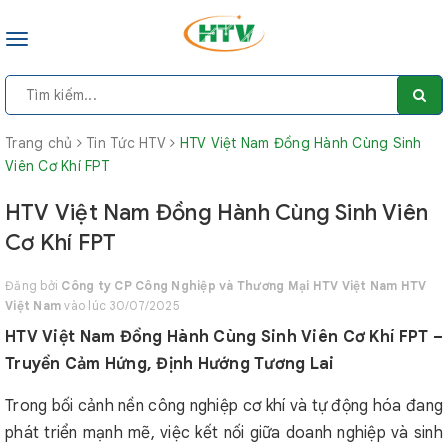
Toggle
navigation
Trang chủ
Tin Tức HTV
HTV Việt Nam Đồng Hành Cùng Sinh
Viên Cơ Khí FPT
HTV Việt Nam Đồng Hành Cùng Sinh Viên
Cơ Khí FPT
Đăng bởi
Công ty CP Công Nghiệp và Thương Mại HTV Việt Nam HTV
Việt Nam
vào lúc 30/07/2025
HTV Việt Nam Đồng Hành Cùng Sinh Viên Cơ Khí FPT –
Truyền Cảm Hứng, Định Hướng Tương Lai
Trong bối cảnh nền công nghiệp cơ khí và tự động hóa đang
phát triển mạnh mẽ, việc kết nối giữa doanh nghiệp và sinh