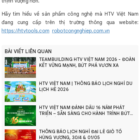
thịnh vượng hơn.
Hãy tìm hiểu về sản phẩm công nghệ mà HTV Việt Nam
đang cung cấp trên thị trường thông qua website:
https://htvtools.com
robotcongnghiep.com.vn
BÀI VIẾT LIÊN QUAN
TEAMBUILDING HTV VIỆT NAM 2026 - ĐOÀN
KẾT VỮNG MẠNH, BỨT PHÁ VƯƠN XA
HTV VIỆT NAM | THÔNG BÁO LỊCH NGHỈ DU
LỊCH HÈ 2026
HTV VIỆT NAM ĐÁNH DẤU 16 NĂM PHÁT
TRIỂN – SẴN SÀNG CHO HÀNH TRÌNH BỨT
PHÁ MỚI
THÔNG BÁO LỊCH NGHỈ ĐẠI LỄ GIỖ TỔ
HÙNG VƯƠNG, 30/4 & 01/05