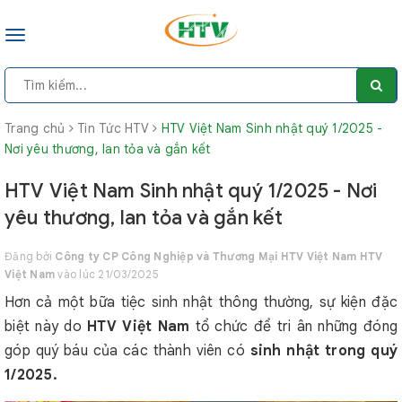
Toggle
navigation
Trang chủ
Tin Tức HTV
HTV Việt Nam Sinh nhật quý 1/2025 -
Nơi yêu thương, lan tỏa và gắn kết
HTV Việt Nam Sinh nhật quý 1/2025 - Nơi
yêu thương, lan tỏa và gắn kết
Đăng bởi
Công ty CP Công Nghiệp và Thương Mại HTV Việt Nam HTV
Việt Nam
vào lúc 21/03/2025
Hơn cả một bữa tiệc sinh nhật thông thường, sự kiện đặc
biệt này do
HTV Việt Nam
tổ chức để tri ân những đóng
góp quý báu của các thành viên có
sinh nhật trong quý
1/2025.