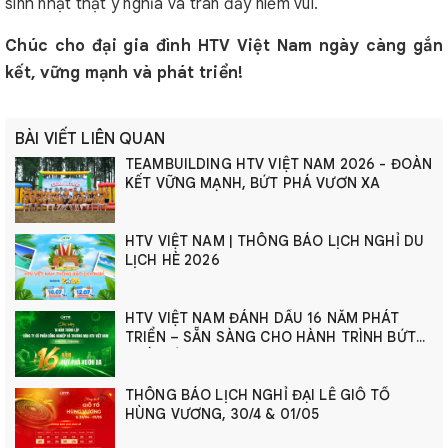
sinh nhật thật ý nghĩa và tràn đầy niềm vui.
Chúc cho đại gia đình HTV Việt Nam ngày càng gắn
kết, vững mạnh và phát triển!
BÀI VIẾT LIÊN QUAN
TEAMBUILDING HTV VIỆT NAM 2026 - ĐOÀN
KẾT VỮNG MẠNH, BỨT PHÁ VƯƠN XA
HTV VIỆT NAM | THÔNG BÁO LỊCH NGHỈ DU
LỊCH HÈ 2026
HTV VIỆT NAM ĐÁNH DẤU 16 NĂM PHÁT
TRIỂN – SẴN SÀNG CHO HÀNH TRÌNH BỨT
PHÁ MỚI
THÔNG BÁO LỊCH NGHỈ ĐẠI LỄ GIỖ TỔ
HÙNG VƯƠNG, 30/4 & 01/05