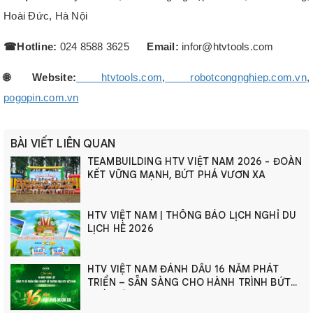
Hoài Đức, Hà Nội
☎︎
Hotline:
024 8588 3625
Email:
infor@htvtools.com
🌐
Website:
htvtools.com
,
robotcongnghiep.com.vn
,
pogopin.com.vn
BÀI VIẾT LIÊN QUAN
TEAMBUILDING HTV VIỆT NAM 2026 - ĐOÀN
KẾT VỮNG MẠNH, BỨT PHÁ VƯƠN XA
HTV VIỆT NAM | THÔNG BÁO LỊCH NGHỈ DU
LỊCH HÈ 2026
HTV VIỆT NAM ĐÁNH DẤU 16 NĂM PHÁT
TRIỂN – SẴN SÀNG CHO HÀNH TRÌNH BỨT
PHÁ MỚI