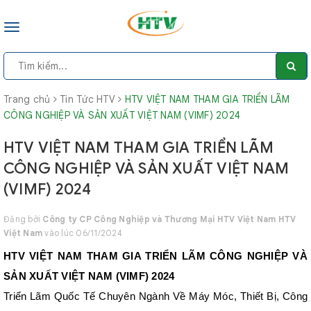
Toggle
navigation
Trang chủ
Tin Tức HTV
HTV VIỆT NAM THAM GIA TRIỂN LÃM
CÔNG NGHIỆP VÀ SẢN XUẤT VIỆT NAM (VIMF) 2024
HTV VIỆT NAM THAM GIA TRIỂN LÃM
CÔNG NGHIỆP VÀ SẢN XUẤT VIỆT NAM
(VIMF) 2024
Đăng bởi
Công ty CP Công Nghiệp và Thương Mại HTV Việt Nam HTV
Việt Nam
vào lúc 06/11/2024
HTV VIỆT NAM THAM GIA TRIỂN LÃM CÔNG NGHIỆP VÀ
SẢN XUẤT VIỆT NAM (VIMF) 2024
Triển Lãm Quốc Tế Chuyên Ngành Về Máy Móc, Thiết Bị, Công