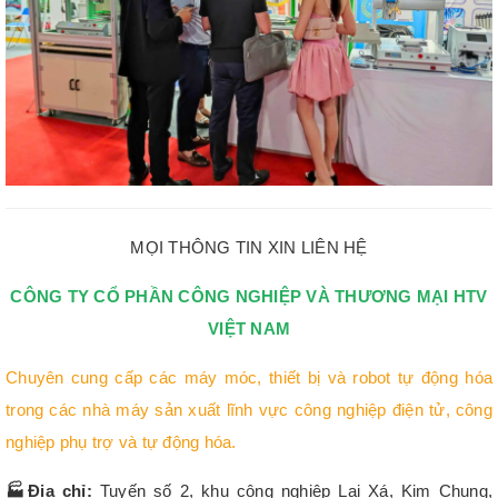
MỌI THÔNG TIN XIN LIÊN HỆ
CÔNG TY CỔ PHẦN CÔNG NGHIỆP VÀ THƯƠNG MẠI HTV
VIỆT NAM
Chuyên cung cấp các máy móc, thiết bị và robot tự động hóa
trong các nhà máy sản xuất lĩnh vực công nghiệp điện tử, công
nghiệp phụ trợ và tự động hóa.
🏭
Địa chỉ:
Tuyến số 2, khu công nghiệp Lai Xá, Kim Chung,