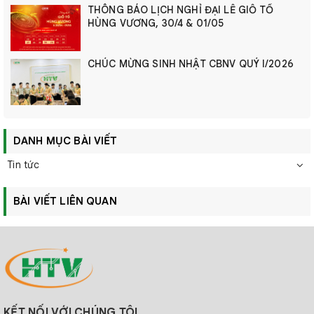
THÔNG BÁO LỊCH NGHỈ ĐẠI LỄ GIỖ TỔ
HÙNG VƯƠNG, 30/4 & 01/05
CHÚC MỪNG SINH NHẬT CBNV QUÝ I/2026
DANH MỤC BÀI VIẾT
Tin tức
BÀI VIẾT LIÊN QUAN
KẾT NỐI VỚI CHÚNG TÔI