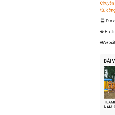
Chuyên 
tử, côn
🏭 Địa 
☎️ Hotl
🌐Websi
BÀI 
TEAMB
NAM 2026 -
VỮNG 