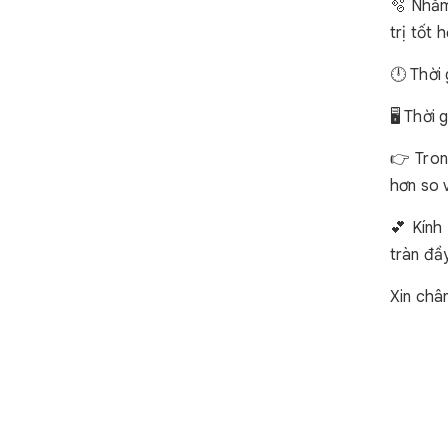
🫧 Nhằm
trị tốt
🕛 Thời
🖥️ Thời
👉 Tron
hơn so 
💕 Kính
tràn đầ
Xin châ