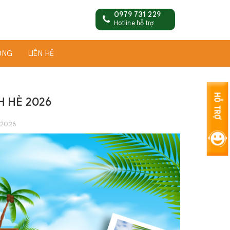
0979 731 229
Hotline hỗ trợ
ỤNG
LIÊN HỆ
H HÈ 2026
/2026