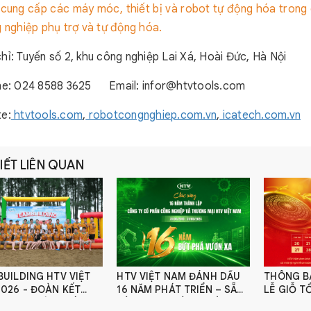
cung cấp các máy móc, thiết bị và robot tự động hóa trong 
g nghiệp phụ trợ và tự động hóa.
chỉ: Tuyến số 2, khu công nghiệp Lai Xá, Hoài Đức, Hà Nội
ine: 024 8588 3625 Email: infor@htvtools.com
te:
htvtools.com
,
robotcongnghiep.com.vn
,
icatech.com.vn
VIẾT LIÊN QUAN
UILDING HTV VIỆT
HTV VIỆT NAM ĐÁNH DẤU
THÔNG BÁ
 ĐOÀN KẾT
16 NĂM PHÁT TRIỂN – SẴN
LỄ GIỖ T
MẠNH, BỨT PHÁ
SÀNG CHO HÀNH TRÌNH
30/4 & 01