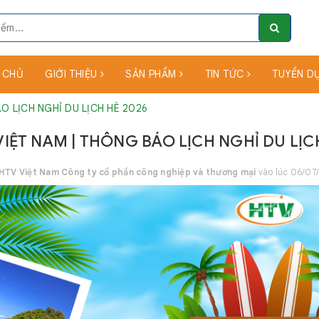
 CHỦ
GIỚI THIỆU
SẢN PHẨM
TIN TỨC
TUYỂN D
O LỊCH NGHỈ DU LỊCH HÈ 2026
VIỆT NAM | THÔNG BÁO LỊCH NGHỈ DU LỊC
HTV Việt Nam Công ty cổ phần công nghiệp và thương mại
vào lúc 06/07