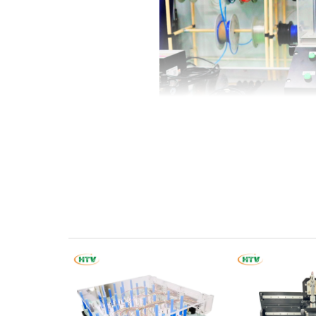
Cấu tạo của JIG TEST HỞ KHÍ thường bao g
Khung Jig:
Là phần cấu trúc giúp giữ chặt
Cảm biến áp suất:
Đo lường mức áp suất b
Van điều chỉnh áp suất:
Giúp kiểm soát
nghiệm.