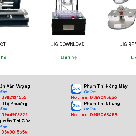
 dữ liệu từ các cảm biến để xác định xem sản phẩm có bị r
ờng và cảnh báo cho người vận hành nếu phát hiện lỗi.
h của JIG TEST HỞ KHÍ
FCT
JIG DOWNLOAD
JIG RF
 kế để kiểm tra nhanh chóng và chính xác độ kín của sản ph
 hệ
Liên hệ
Li
rần Văn Vượng
Phạm Thị Hồng Mây
line
Online
: 0982121555
Hotline: 0869095656
ê Thị Phương
Phạm Thị Nhung
line
Online
: 0964973822
Hotline: 0989063459
guyễn Thị Cúc
line
: 0869015656