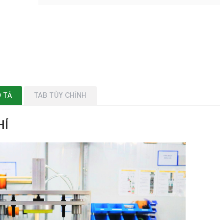
 TẢ
TAB TÙY CHỈNH
HÍ