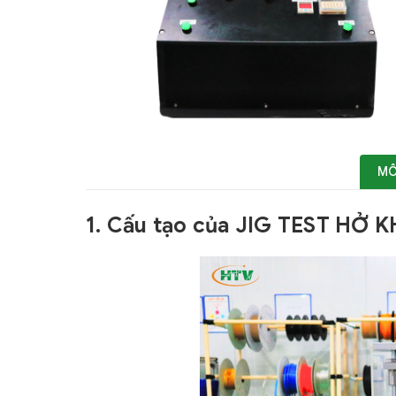
MÔ
1. Cấu tạo của JIG TEST HỞ K