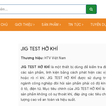
 CHỦ
GIỚI THIỆU
SẢN PHẨM
TIN TỨC
TUYỂN D
JIG TEST HỞ KHÍ
Thương hiệu:
HTV Việt Nam
JIG TEST HỞ KHÍ
là một thiết bị dùng để kiểm tra đ
các sản phẩm, linh kiện bằng cách phát hiện các vị 
hoặc rò rỉ khí. JIG TEST HỞ KHÍ được sử dụng t
ngành công nghiệp đòi hỏi sản phẩm phải có độ kín
ô tô, điện tử. Mục tiêu chính của JIG TEST HỞ KHÍ l
sản phẩm không có sự thoát khí, đáp ứng các tiêu c
lượng cao về an toàn và hiệu suất.