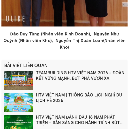
Đào Duy Tùng (Nhân viên Kinh Doanh),
Nguyễn Như
Quỳnh (Nhân viên Kho),
Nguyễn Thị Xuân Loan(Nhân viên
Kho)
BÀI VIẾT LIÊN QUAN
TEAMBUILDING HTV VIỆT NAM 2026 - ĐOÀN
KẾT VỮNG MẠNH, BỨT PHÁ VƯƠN XA
HTV VIỆT NAM | THÔNG BÁO LỊCH NGHỈ DU
LỊCH HÈ 2026
HTV VIỆT NAM ĐÁNH DẤU 16 NĂM PHÁT
TRIỂN – SẴN SÀNG CHO HÀNH TRÌNH BỨT
PHÁ MỚI