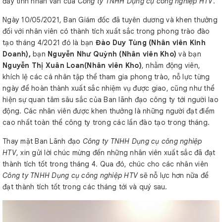
đầy tính nhân văn của
Công ty TNHH Dụng cụ công nghiệp HTV
.
Ngày 10/05/2021, Ban Giám đốc đã tuyên dương và khen thưởng
đối với nhân viên có thành tích xuất sắc trong phong trào đào
tạo tháng 4/2021 đó là bạn
Đào Duy Tùng (Nhân viên Kinh
Doanh),
bạn
Nguyễn Như Quỳnh (Nhân viên Kho)
và bạn
Nguyễn Thị Xuân Loan(Nhân viên Kho)
, nhằm động viên,
khích lệ các cá nhân tập thể tham gia phong trào, nỗ lực từng
ngày để hoàn thành xuất sắc nhiệm vụ được giao, cũng như thể
hiện sự quan tâm sâu sắc của Ban lãnh đạo công ty tới người lao
động. Các nhân viên được khen thưởng là những người đạt điểm
cao nhất toàn thể công ty trong các lần đào tạo trong tháng.
Thay mặt Ban Lãnh đạo
Công ty TNHH Dụng cụ công nghiệp
HTV
, xin gửi lời chúc mừng đến những nhân viên xuất sắc đã đạt
thành tích tốt trong tháng 4. Qua đó, chúc cho các nhân viên
Công ty TNHH Dụng cụ công nghiệp HTV
sẽ nỗ lực hơn nữa để
đạt thành tích tốt trong các tháng tới và quý sau.