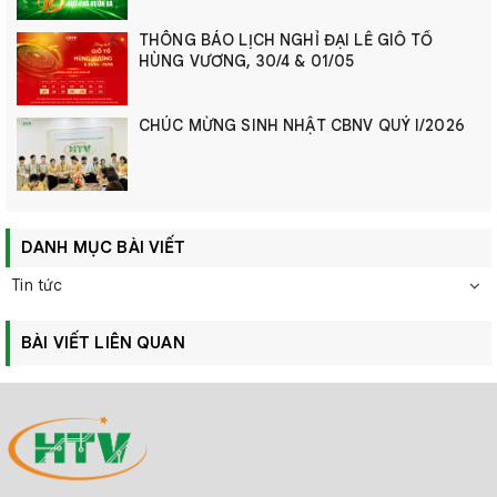
THÔNG BÁO LỊCH NGHỈ ĐẠI LỄ GIỖ TỔ
HÙNG VƯƠNG, 30/4 & 01/05
CHÚC MỪNG SINH NHẬT CBNV QUÝ I/2026
DANH MỤC BÀI VIẾT
Tin tức
BÀI VIẾT LIÊN QUAN