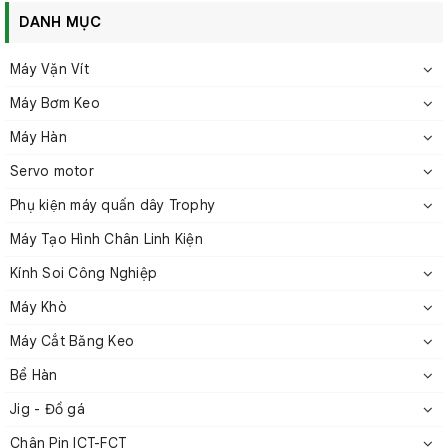
DANH MỤC
20G
0.6mm
Tím
Máy Vặn Vít
Máy Bơm Keo
22G
0.4mm
Xanh da trời
Máy Hàn
Servo motor
25G
0.3mm
Đỏ
Phụ kiện máy quấn dây Trophy
Máy Tạo Hình Chân Linh Kiện
3.Mua Kim nhựa mũi nhựa chất
Kính Soi Công Nghiệp
lượng ở đâu?
Máy Khò
Máy Cắt Băng Keo
Công ty Cổ phần Công nghiệp và Thương mại HTV Việt Nam
Bể Hàn
tự hào là đơn vị cung cấp Kim nhựa mũi nhựa uy tín. Lựa
chọn HTV Việt Nam, quý khách hàng hoàn toàn có thể yên
Jig - Đồ gá
tâm về chất lượng sản phẩm, giá cả hợp lý và dịch vụ
Chân Pin ICT-FCT