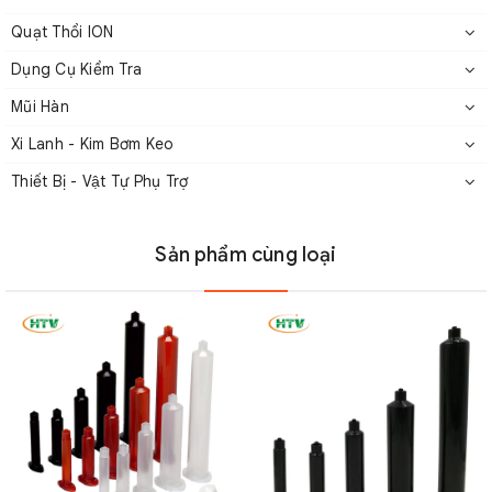
chuyên nghiệp. Hãy liên hệ ngay với chúng tôi để được tư
Quạt Thổi ION
vấn và hỗ trợ tận tình.
Dụng Cụ Kiểm Tra
MỌI THÔNG TIN XIN LIÊN HỆ
Mũi Hàn
CÔNG TY CỔ PHẦN CÔNG NGHIỆP VÀ THƯƠNG MẠI HTV
Xi Lanh - Kim Bơm Keo
VIỆT NAM
Thiết Bị - Vật Tự Phụ Trợ
Chuyên cung cấp các máy móc, thiết bị và robot tự động hóa
trong các nhà máy sản xuất lĩnh vực công nghiệp điện tử, công
nghiệp phụ trợ và tự động hóa.
Sản phẩm cùng loại
🏭Địa chỉ:
Tuyến số 2, khu công nghiệp Lai Xá, Kim Chung, Hoài
Đức, Hà Nội
☎︎Hotline:
024 8588 3625
Email:
infor@htvtools.com
🌐Website:
htvtools.com
,
robotcongnghiep.com.vn
,
pogopin.com.vn