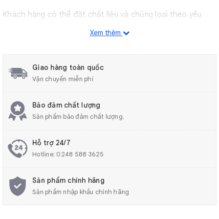
Khách hàng có thể đặt chất liệu và chủng loại theo yêu
cầu.
Xem thêm
2. Kích thước của Kim nhựa mũi nhựa
Giao hàng toàn quốc
Vận chuyển miễn phí
Chi tiết kỹ
Đường kính
Màu sắc
thuật
trong
Bảo đảm chất lượng
Sản phẩm bảo đảm chất lượng.
14G
1.55mm
Olive
Hỗ trợ 24/7
Hotline:
0248 588 3625
15G
1.20mm
Hổ phách
Sản phẩm chính hãng
Sản phẩm nhập khẩu chính hãng
18G
0.8mm
Màu xanh lá