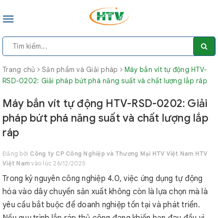
Toggle
navigation
Trang chủ
Sản phẩm và Giải pháp
Máy bắn vít tự động HTV-
RSD-0202: Giải pháp bứt phá năng suất và chất lượng lắp ráp
Máy bắn vít tự động HTV-RSD-0202: Giải
pháp bứt phá năng suất và chất lượng lắp
ráp
Đăng bởi
Công ty CP Công Nghiệp và Thương Mại HTV Việt Nam HTV
Việt Nam
vào lúc 26/12/2025
Trong kỷ nguyên công nghiệp 4.0, việc ứng dụng tự động
hóa vào dây chuyền sản xuất không còn là lựa chọn mà là
yêu cầu bắt buộc để doanh nghiệp tồn tại và phát triển.