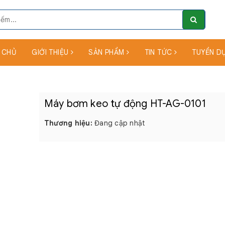
 CHỦ
GIỚI THIỆU
SẢN PHẨM
TIN TỨC
TUYỂN D
Máy bơm keo tự động HT-AG-0101
Thương hiệu:
Đang cập nhật