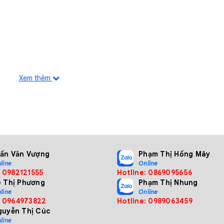
Xem thêm
g keo được lập trình như vị trí điểm, hình vòng cung, hình vòng trò
rần Văn Vượng
Phạm Thị Hồng Mây
?v=QSsw4yey8-E
line
Online
: 0982121555
Hotline: 0869095656
ê Thị Phương
Phạm Thị Nhung
line
Online
: 0964973822
Hotline: 0989063459
guyễn Thị Cúc
line