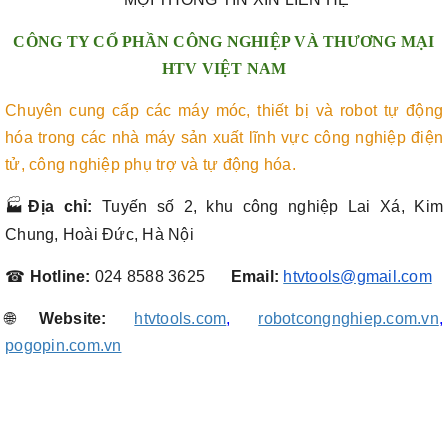
CÔNG TY CỔ PHẦN CÔNG NGHIỆP VÀ THƯƠNG MẠI
HTV VIỆT NAM
Chuyên cung cấp các máy móc, thiết bị và robot tự động
hóa trong các nhà máy sản xuất lĩnh vực công nghiệp điện
tử, công nghiệp phụ trợ và tự động hóa.
🏭
Địa chỉ:
Tuyến số 2, khu công nghiệp Lai Xá, Kim
Chung, Hoài Đức, Hà Nội
☎︎
Hotline:
024 8588 3625
Email:
htvtools@gmail.com
🌐
Website:
htvtools.com
,
robotcongnghiep.com.vn
,
pogopin.com.vn