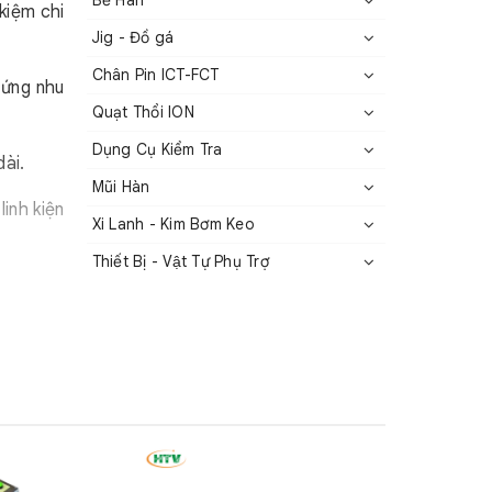
Bể Hàn
kiệm chi
Jig - Đồ gá
Chân Pin ICT-FCT
 ứng nhu
Quạt Thổi ION
Dụng Cụ Kiểm Tra
ài.
Mũi Hàn
inh kiện
Xi Lanh - Kim Bơm Keo
Thiết Bị - Vật Tự Phụ Trợ
 Hình chữ