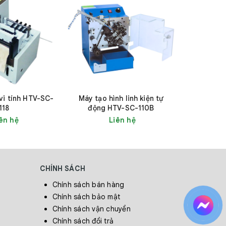
vi tính HTV-SC-
Máy tạo hình linh kiện tự
Máy uốn t
118
động HTV-SC-110B
tinh th
ên hệ
Liên hệ
inh kiện
CHÍNH SÁCH
ất lượng
Chính sách bán hàng
 để nhận
Chính sách bảo mật
Chính sách vận chuyển
Chính sách đổi trả