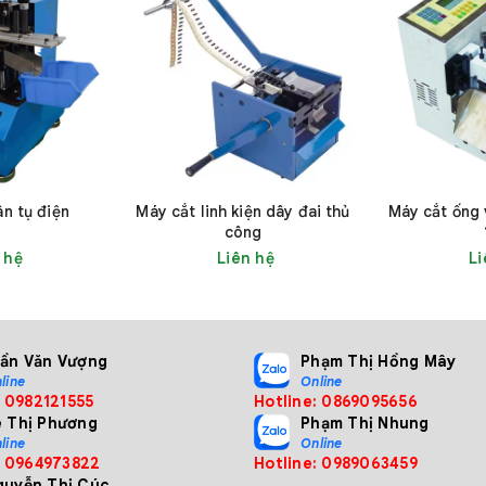
n tụ điện
Máy cắt linh kiện dây đai thủ
Máy cắt ống 
công
 hệ
Liên hệ
Li
 Việt Nam tự hào là đơn vị cung cấp Máy cắt và uốn chân l
rần Văn Vượng
Phạm Thị Hồng Mây
lượng cao và uy tín tại Việt Nam. Lựa chọn Máy uốn tụ điện ch
line
Online
: 0982121555
Hotline: 0869095656
 được chi phí. Hãy liên hệ với HTV Việt Nam ngay hôm nay
ê Thị Phương
Phạm Thị Nhung
line
Online
: 0964973822
Hotline: 0989063459
guyễn Thị Cúc