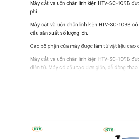
Máy cắt và uốn chân linh kiện HTV-SC-109B được
phí.
Máy cắt và uốn chân linh kiện HTV-SC-109B có 
cầu sản xuất số lượng lớn.
Các bộ phận của máy được làm từ vật liệu cao c
Máy cắt và uốn chân linh kiện HTV-SC-109B được 
điện tử. Máy có cấu tạo đơn giản, dễ dàng thao 
Ứng dụng đa dạng để tạo hình tụ điện, hình điện 
U, hình F, hình thẳng.
2. Thông số kỹ thuật