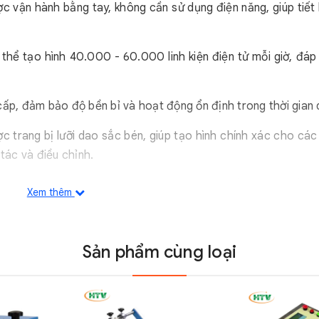
 vận hành bằng tay, không cần sử dụng điện năng, giúp tiết 
thể tạo hình 40.000 - 60.000 linh kiện điện tử mỗi giờ, đáp
ấp, đảm bảo độ bền bỉ và hoạt động ổn định trong thời gian d
trang bị lưỡi dao sắc bén, giúp tạo hình chính xác cho các l
tác và điều chỉnh.
trở, điốt, các linh kiện điện tử khác…với ba kiểu đúc có sẵn:
Xem thêm
Sản phẩm cùng loại