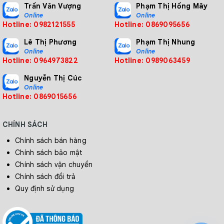
Trần Văn Vượng
Phạm Thị Hồng Mây
4. Kích thước của máy vặn vít
Online
Online
Hotline: 0982121555
Hotline: 0869095656
(Đơn vị đo: mm)
Lê Thị Phương
Phạm Thị Nhung
Online
Online
Hotline: 0964973822
Hotline: 0989063459
Nguyễn Thị Cúc
Online
Hotline: 0869015656
CHÍNH SÁCH
Chính sách bán hàng
Chính sách bảo mật
Chính sách vận chuyển
Chính sách đổi trả
Quy định sử dụng