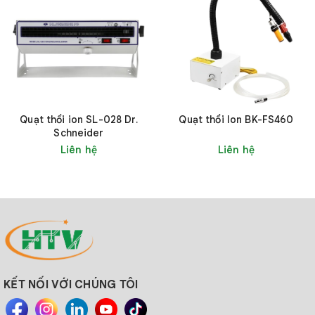
Quạt thổi ion SL-028 Dr.
Quạt thổi Ion BK-FS460
Schneider
Liên hệ
Liên hệ
3. HTV Việt Nam
Công ty Cổ phần Công nghiệp và Thương mại HTV Việt Nam
KẾT NỐI VỚI CHÚNG TÔI
là đơn vị cung cấp Quạt thổi ion 1 cửa BAKON BK-5600