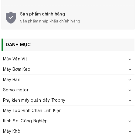
Quạt thổi ion BAKON BK-5600 sử dụng điện áp thấp đảm
Sản phẩm chính hãng
bảo an toàn cho người sử dụng.
Sản phẩm nhập khẩu chính hãng
Quạt được làm từ chất liệu cao cấp, có độ bền cao, tuổi
thọ sử dụng lâu dài.
DANH MỤC
Máy Vặn Vít
Máy Bơm Keo
Máy Hàn
Servo motor
Phụ kiện máy quấn dây Trophy
Máy Tạo Hình Chân Linh Kiện
Kính Soi Công Nghiệp
Máy Khò