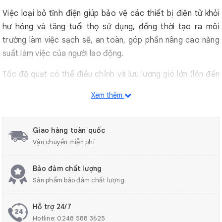
Việc loại bỏ tĩnh điện giúp bảo vệ các thiết bị điện tử khỏi
hư hỏng và tăng tuổi thọ sử dụng, đồng thời tạo ra môi
trường làm việc sạch sẽ, an toàn, góp phần nâng cao năng
suất làm việc của người lao động.
Tốc độ quạt có thể điều chỉnh và lưu lượng gió lớn (lên đến
70m³/phút) giúp bao phủ diện tích lớn hơn.
Xem thêm
Thời gian khử tĩnh điện 1,5 giây tạo ra ion rất nhanh chóng
và thích nghi với nhiều môi trường nhiệt độ khác nhau từ 0-
Giao hàng toàn quốc
50 độ C.
Vận chuyển miễn phí
Lượng không khí (max) lên tới 100 CFM giúp lưu thông khí
Bảo đảm chất lượng
trong không gian rộng rãi.
Sản phẩm bảo đảm chất lượng.
Quạt có kích thước nhỏ gọn với trọng lượng 2.4kg, tiết kiệm
diện tích, phù hợp để đặt trên bàn làm việc hoặc trong các
Hỗ trợ 24/7
không gian làm việc hạn chế .
Hotline:
0248 588 3625