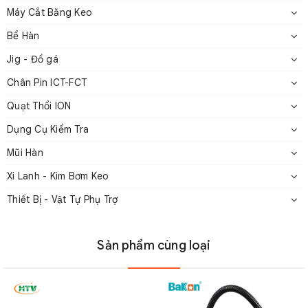
Máy Cắt Băng Keo
Quạt thổi ion BAKON BK-5600
Bể Hàn
2. Thông số kỹ thuật của Quạt thổi
Jig - Đồ gá
ion 1 cửa BAKON BK-5600
Chân Pin ICT-FCT
Quạt Thổi ION
Dụng Cụ Kiểm Tra
Mũi Hàn
Xi Lanh - Kim Bơm Keo
Thiết Bị - Vật Tự Phụ Trợ
Sản phẩm cùng loại