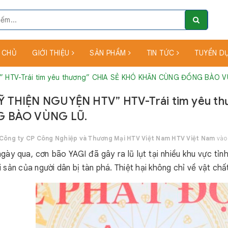
 CHỦ
GIỚI THIỆU
SẢN PHẨM
TIN TỨC
TUYỂN D
” HTV-Trái tim yêu thương” CHIA SẺ KHÓ KHĂN CÙNG ĐỒNG BÀO V
Ỹ THIỆN NGUYỆN HTV” HTV-Trái tim yêu 
 BÀO VÙNG LŨ.
Công ty CP Công Nghiệp và Thương Mại HTV Việt Nam HTV Việt Nam
vào
gày qua, cơn bão YAGI đã gây ra lũ lụt tại nhiều khu vực tỉn
ài sản của người dân bị tàn phá. Thiệt hại không chỉ về vật ch