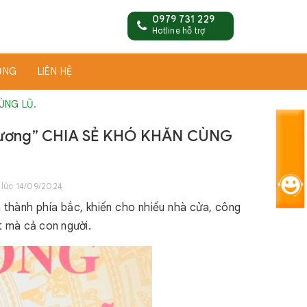
0979 731 229
Hotline hỗ trợ
ỤNG
LIÊN HỆ
ÙNG LŨ.
thương” CHIA SẺ KHÓ KHĂN CÙNG
 lúc 14/09/2024
h thành phía bắc, khiến cho nhiều nhà cửa, công
ất mà cả con người.