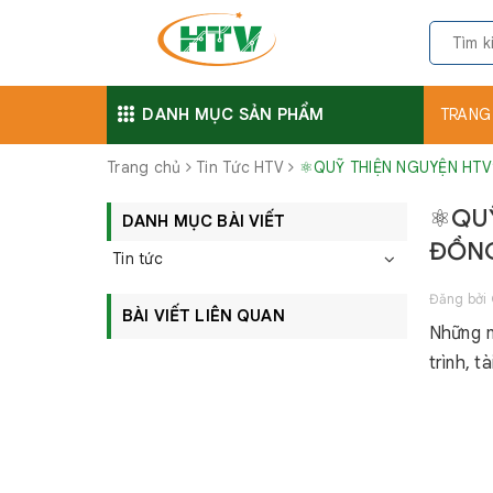
DANH MỤC SẢN PHẨM
TRANG
Trang chủ
Tin Tức HTV
⚛️QUỸ THIỆN NGUYỆN HTV
⚛️QU
DANH MỤC BÀI VIẾT
ĐỒNG
Tin tức
Đăng bởi
BÀI VIẾT LIÊN QUAN
Những n
trình, t