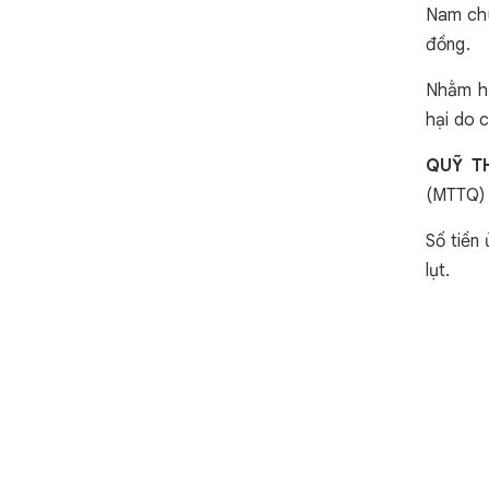
Nam chu
đồng.
Nhằm hư
hại do 
QUỸ TH
(MTTQ) 
Số tiền
lụt.