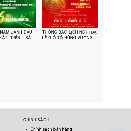
T NAM ĐÁNH DẤU
THÔNG BÁO LỊCH NGHỈ ĐẠI
HÁT TRIỂN – SẴN
LỄ GIỖ TỔ HÙNG VƯƠNG,
O HÀNH TRÌNH
30/4 & 01/05
 MỚI
CHÍNH SÁCH
Chính sách bán hàng