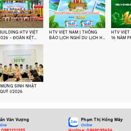
UILDING HTV VIỆT
HTV VIỆT NAM | THÔNG
HTV VIỆ
 ĐOÀN KẾT
BÁO LỊCH NGHỈ DU LỊCH HÈ
16 NĂM P
MẠNH, BỨT PHÁ
2026
SÀNG CH
 XA
BỨT PHÁ
 MỪNG SINH NHẬT
QUÝ I/2026
rần Văn Vượng
Phạm Thị Hồng Mây
line
Online
: 0982121555
Hotline: 0869095656