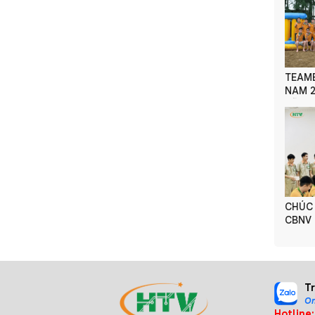
TEAMB
NAM 2026 -
VỮNG 
VƯƠN
CHÚC
CBNV 
T
On
Hotline