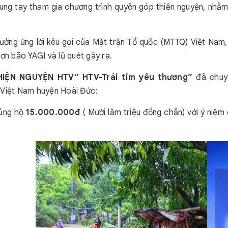
ng tay tham gia chương trình quyên góp thiện nguyện, nhằm l
ởng ứng lời kêu gọi của Mặt trận Tổ quốc (MTTQ) Việt Nam, 
cơn bão YAGI và lũ quét gây ra.
IỆN NGUYỆN HTV” HTV-Trái tim yêu thương”
đã chuy
Việt Nam huyện Hoài Đức:
 ủng hộ
15.000.000đ
( Mười lăm triệu đồng chẵn) với ý niệm