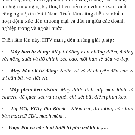
những công nghệ, kỹ thuật tiên tiến đến với nền sản xuất
công nghiệp tại Việt Nam. Triển lãm cũng diễn ra nhiều
hoạt động xúc tiến thương mại và đầu tư giữa các doanh
nghiệp trong và ngoài nước.
Triển lãm lần này,
HTV
mang đến những giải pháp
:
·
Máy
hàn tự động
: Máy tự động hàn những điểm, đường
với năng suất và độ chính xác cao, mối hàn sẽ đều và đẹp.
·
Máy
bắn vít tự động
: Nhận vít và di chuyển đến các vị
trí cần bắt và siết vit.
·
Máy
phun keo vision
: Máy được tích hợp màn hình và
camera để quan sát và tự quét chi tiết bắt điểm phun keo.
·
Jig ICT, FCT; Pin Block
: Kiểm tra, đo lường các loại
bản mạch,PCBA, mạch mềm,..
·
Pogo Pin và các loại thiết bị phụ trợ khác,….