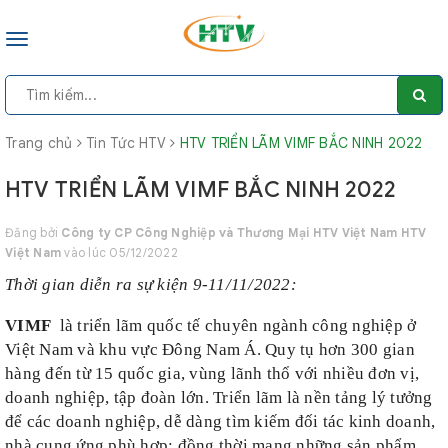
Toggle
navigation
Trang chủ
Tin Tức HTV
HTV TRIỂN LÃM VIMF BẮC NINH 2022
HTV TRIỂN LÃM VIMF BẮC NINH 2022
Đăng bởi
Công ty CP Công Nghiệp và Thương Mại HTV Việt Nam HTV
Việt Nam
vào lúc 05/12/2022
Thời gian diễn ra sự kiện 9-11/11/2022:
VIMF
là triển lãm quốc tế chuyên ngành công nghiệp ở
Việt Nam và khu vực Đông Nam Á. Quy tụ hơn 300 gian
hàng đến từ 15 quốc gia, vùng lãnh thổ với nhiều đơn vị,
doanh nghiệp, tập đoàn lớn. Triển lãm là nền tảng lý tưởng
để các doanh nghiệp, dễ dàng tìm kiếm đối tác kinh doanh,
nhà cung ứng phù hợp; đồng thời mang những sản phẩm,