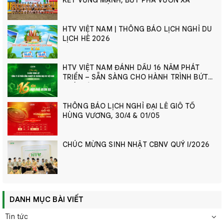
HTV VIỆT NAM | THÔNG BÁO LỊCH NGHỈ DU
LỊCH HÈ 2026
HTV VIỆT NAM ĐÁNH DẤU 16 NĂM PHÁT
TRIỂN – SẴN SÀNG CHO HÀNH TRÌNH BỨT
PHÁ MỚI
THÔNG BÁO LỊCH NGHỈ ĐẠI LỄ GIỖ TỔ
HÙNG VƯƠNG, 30/4 & 01/05
CHÚC MỪNG SINH NHẬT CBNV QUÝ I/2026
DANH MỤC BÀI VIẾT
Tin tức