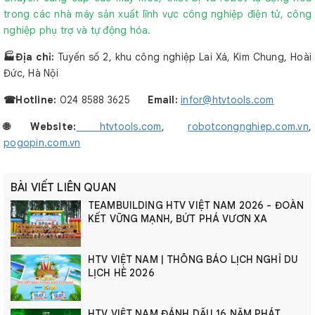
trong các nhà máy sản xuất lĩnh vực công nghiệp điện tử, công
nghiệp phụ trợ và tự động hóa.
🏭Địa chỉ:
Tuyến số 2, khu công nghiệp Lai Xá, Kim Chung, Hoài
Đức, Hà Nội
☎︎Hotline:
024 8588 3625
Email:
infor@htvtools.com
🌐Website:
htvtools.com
,
robotcongnghiep.com.vn
,
pogopin.com.vn
BÀI VIẾT LIÊN QUAN
TEAMBUILDING HTV VIỆT NAM 2026 - ĐOÀN
KẾT VỮNG MẠNH, BỨT PHÁ VƯƠN XA
HTV VIỆT NAM | THÔNG BÁO LỊCH NGHỈ DU
LỊCH HÈ 2026
HTV VIỆT NAM ĐÁNH DẤU 16 NĂM PHÁT