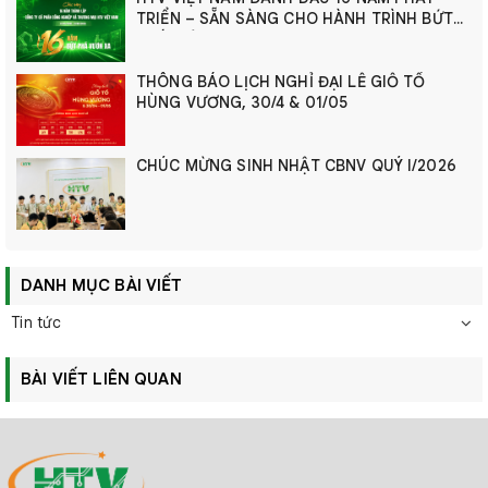
TRIỂN – SẴN SÀNG CHO HÀNH TRÌNH BỨT
PHÁ MỚI
THÔNG BÁO LỊCH NGHỈ ĐẠI LỄ GIỖ TỔ
HÙNG VƯƠNG, 30/4 & 01/05
CHÚC MỪNG SINH NHẬT CBNV QUÝ I/2026
DANH MỤC BÀI VIẾT
Tin tức
BÀI VIẾT LIÊN QUAN