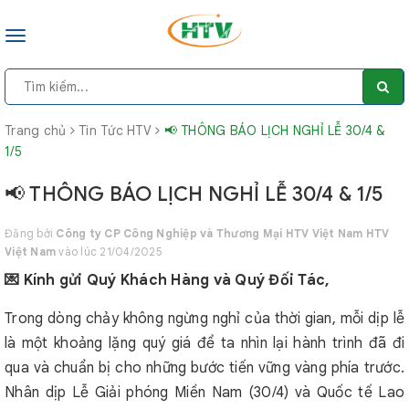
Toggle
navigation
Trang chủ
Tin Tức HTV
📢 THÔNG BÁO LỊCH NGHỈ LỄ 30/4 &
1/5
📢 THÔNG BÁO LỊCH NGHỈ LỄ 30/4 & 1/5
Đăng bởi
Công ty CP Công Nghiệp và Thương Mại HTV Việt Nam HTV
Việt Nam
vào lúc 21/04/2025
💌 Kính gửi Quý Khách Hàng và Quý Đối Tác,
Trong dòng chảy không ngừng nghỉ của thời gian, mỗi dịp lễ
là một khoảng lặng quý giá để ta nhìn lại hành trình đã đi
qua và chuẩn bị cho những bước tiến vững vàng phía trước.
Nhân dịp Lễ Giải phóng Miền Nam (30/4) và Quốc tế Lao