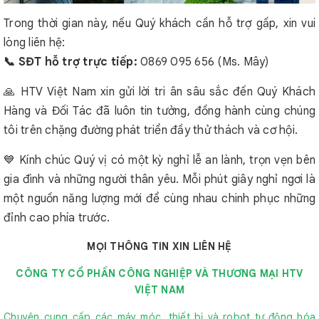
Trong thời gian này, nếu Quý khách cần hỗ trợ gấp, xin vui
lòng liên hệ:
📞 SĐT hỗ trợ trực tiếp:
0869 095 656 (Ms. Mây)
🙏 HTV Việt Nam xin gửi lời tri ân sâu sắc đến Quý Khách
Hàng và Đối Tác đã luôn tin tưởng, đồng hành cùng chúng
tôi trên chặng đường phát triển đầy thử thách và cơ hội.
💙 Kính chúc Quý vị có một kỳ nghỉ lễ an lành, trọn vẹn bên
gia đình và những người thân yêu. Mỗi phút giây nghỉ ngơi là
một nguồn năng lượng mới để cùng nhau chinh phục những
đỉnh cao phía trước.
MỌI THÔNG TIN XIN LIÊN HỆ
CÔNG TY CỔ PHẦN CÔNG NGHIỆP VÀ THƯƠNG MẠI HTV
VIỆT NAM
Chuyên cung cấp các máy móc, thiết bị và robot tự động hóa