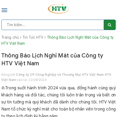
Toggle
navigation
Trang chủ
Tin Tức HTV
Thông Báo Lịch Nghỉ Mát của Công ty
HTV Việt Nam
Thông Báo Lịch Nghỉ Mát của Công ty
HTV Việt Nam
Đăng bởi
Công ty CP Công Nghiệp và Thương Mại HTV Việt Nam HTV
Việt Nam
vào lúc 22/08/2024
⛵Trong suốt hành trình 2024 vừa qua, đồng hành cùng quý
khách hàng và đối tác, chúng tôi luôn trân trọng và biết ơn
sự tin tưởng mà quý khách đã dành cho chúng tôi. HTV Việt
Nam tổ chức kỳ nghỉ mát cho toàn bộ nhân viên trong công
ty theo lịch định kỳ hằng năm.