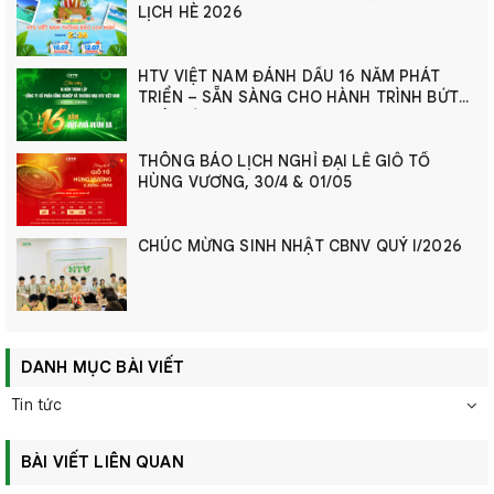
LỊCH HÈ 2026
HTV VIỆT NAM ĐÁNH DẤU 16 NĂM PHÁT
TRIỂN – SẴN SÀNG CHO HÀNH TRÌNH BỨT
PHÁ MỚI
THÔNG BÁO LỊCH NGHỈ ĐẠI LỄ GIỖ TỔ
HÙNG VƯƠNG, 30/4 & 01/05
CHÚC MỪNG SINH NHẬT CBNV QUÝ I/2026
DANH MỤC BÀI VIẾT
Tin tức
BÀI VIẾT LIÊN QUAN