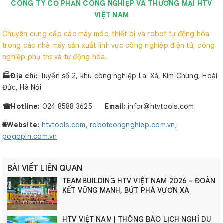
CÔNG TY CỔ PHẦN CÔNG NGHIỆP VÀ THƯƠNG MẠI HTV
VIỆT NAM
Chuyên cung cấp các máy móc, thiết bị và robot tự động hóa
trong các nhà máy sản xuất lĩnh vực công nghiệp điện tử, công
nghiệp phụ trợ và tự động hóa.
🏭Địa chỉ:
Tuyến số 2, khu công nghiệp Lai Xá, Kim Chung, Hoài
Đức, Hà Nội
☎︎Hotline:
024 8588 3625
Email:
infor@htvtools.com
🌐Website:
htvtools.com
,
robotcongnghiep.com.vn
,
pogopin.com.vn
BÀI VIẾT LIÊN QUAN
TEAMBUILDING HTV VIỆT NAM 2026 - ĐOÀN
KẾT VỮNG MẠNH, BỨT PHÁ VƯƠN XA
HTV VIỆT NAM | THÔNG BÁO LỊCH NGHỈ DU