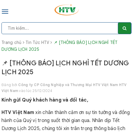
Toggle
navigation
Trang chủ
Tin Tức HTV
📌 [THÔNG BÁO] LỊCH NGHỈ TẾT
DƯƠNG LỊCH 2025
📌 [THÔNG BÁO] LỊCH NGHỈ TẾT DƯƠNG
LỊCH 2025
Đăng bởi
Công ty CP Công Nghiệp và Thương Mại HTV Việt Nam HTV
Việt Nam
vào lúc 25/12/2024
Kính gửi Quý khách hàng và đối tác,
HTV Việt Nam
xin chân thành cảm ơn sự tin tưởng và đồng
hành của Quý vị trong suốt thời gian qua. Nhân dịp Tết
Dương Lịch 2025, chúng tôi xin trân trọng thông báo lịch