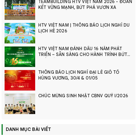
TEAMBUILDING HTV VIỆT NAM 2026 - ĐOÀN
KẾT VỮNG MẠNH, BỨT PHÁ VƯƠN XA
HTV VIỆT NAM | THÔNG BÁO LỊCH NGHỈ DU
LỊCH HÈ 2026
HTV VIỆT NAM ĐÁNH DẤU 16 NĂM PHÁT
TRIỂN – SẴN SÀNG CHO HÀNH TRÌNH BỨT
PHÁ MỚI
THÔNG BÁO LỊCH NGHỈ ĐẠI LỄ GIỖ TỔ
HÙNG VƯƠNG, 30/4 & 01/05
CHÚC MỪNG SINH NHẬT CBNV QUÝ I/2026
DANH MỤC BÀI VIẾT