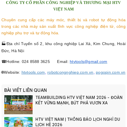
CÔNG TY CỔ PHẦN CÔNG NGHIỆP VÀ THƯƠNG MẠI HTV
VIỆT NAM
Chuyên cung cấp các máy móc, thiết bị và robot tự động hóa
trong các nhà máy sản xuất lĩnh vực công nghiệp điện tử, công
nghiệp phụ trợ và tự động hóa.
🏭
Địa chỉ Tuyến số 2, khu công nghiệp Lai Xá, Kim Chung, Hoài
Đức, Hà Nội
☎︎
Hotline: 024 8588 3625 Email:
htvtools@gmail.com
🌐
Website:
htvtools.com
,
robotcongnghiep.com.vn
,
pogopin.com.vn
BÀI VIẾT LIÊN QUAN
TEAMBUILDING HTV VIỆT NAM 2026 - ĐOÀN
KẾT VỮNG MẠNH, BỨT PHÁ VƯƠN XA
HTV VIỆT NAM | THÔNG BÁO LỊCH NGHỈ DU
LỊCH HÈ 2026