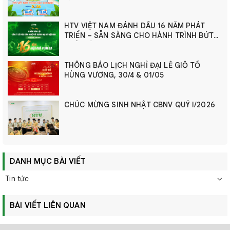
HTV VIỆT NAM ĐÁNH DẤU 16 NĂM PHÁT
TRIỂN – SẴN SÀNG CHO HÀNH TRÌNH BỨT
PHÁ MỚI
THÔNG BÁO LỊCH NGHỈ ĐẠI LỄ GIỖ TỔ
HÙNG VƯƠNG, 30/4 & 01/05
CHÚC MỪNG SINH NHẬT CBNV QUÝ I/2026
DANH MỤC BÀI VIẾT
Tin tức
BÀI VIẾT LIÊN QUAN