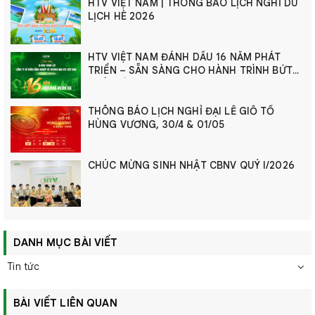
HTV VIỆT NAM | THÔNG BÁO LỊCH NGHỈ DU
LỊCH HÈ 2026
HTV VIỆT NAM ĐÁNH DẤU 16 NĂM PHÁT
TRIỂN – SẴN SÀNG CHO HÀNH TRÌNH BỨT
PHÁ MỚI
THÔNG BÁO LỊCH NGHỈ ĐẠI LỄ GIỖ TỔ
HÙNG VƯƠNG, 30/4 & 01/05
CHÚC MỪNG SINH NHẬT CBNV QUÝ I/2026
DANH MỤC BÀI VIẾT
Tin tức
BÀI VIẾT LIÊN QUAN