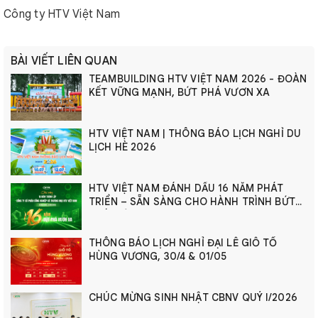
Công ty HTV Việt Nam
BÀI VIẾT LIÊN QUAN
TEAMBUILDING HTV VIỆT NAM 2026 - ĐOÀN
KẾT VỮNG MẠNH, BỨT PHÁ VƯƠN XA
HTV VIỆT NAM | THÔNG BÁO LỊCH NGHỈ DU
LỊCH HÈ 2026
HTV VIỆT NAM ĐÁNH DẤU 16 NĂM PHÁT
TRIỂN – SẴN SÀNG CHO HÀNH TRÌNH BỨT
PHÁ MỚI
THÔNG BÁO LỊCH NGHỈ ĐẠI LỄ GIỖ TỔ
HÙNG VƯƠNG, 30/4 & 01/05
CHÚC MỪNG SINH NHẬT CBNV QUÝ I/2026