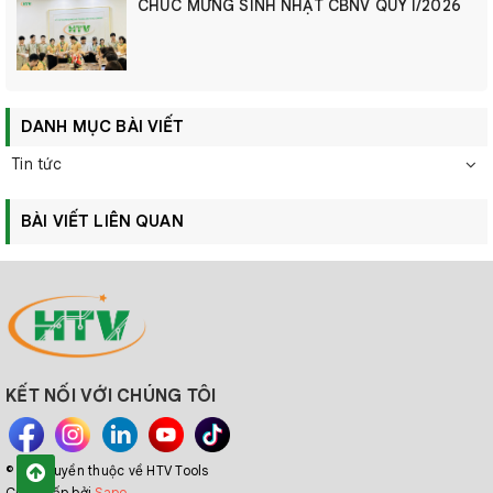
CHÚC MỪNG SINH NHẬT CBNV QUÝ I/2026
DANH MỤC BÀI VIẾT
Tin tức
BÀI VIẾT LIÊN QUAN
KẾT NỐI VỚI CHÚNG TÔI
© Bản quyền thuộc về HTV Tools
Cung cấp bởi
Sapo