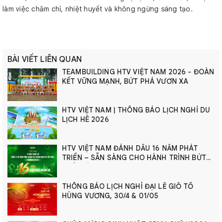
làm việc chăm chỉ, nhiệt huyết và không ngừng sáng tạo.
BÀI VIẾT LIÊN QUAN
TEAMBUILDING HTV VIỆT NAM 2026 - ĐOÀN
KẾT VỮNG MẠNH, BỨT PHÁ VƯƠN XA
HTV VIỆT NAM | THÔNG BÁO LỊCH NGHỈ DU
LỊCH HÈ 2026
HTV VIỆT NAM ĐÁNH DẤU 16 NĂM PHÁT
TRIỂN – SẴN SÀNG CHO HÀNH TRÌNH BỨT
PHÁ MỚI
THÔNG BÁO LỊCH NGHỈ ĐẠI LỄ GIỖ TỔ
HÙNG VƯƠNG, 30/4 & 01/05