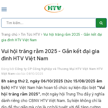
Toggle
navigation
Trang chủ
Tin Tức HTV
Vui hội trăng rằm 2025 - Gắn kết đại
gia đình HTV Việt Nam
Vui hội trăng rằm 2025 - Gắn kết đại gia
đình HTV Việt Nam
Đăng bởi
Công ty CP Công Nghiệp và Thương Mại HTV Việt Nam HTV
Việt Nam
vào lúc 08/10/2025
8h sáng thứ 2, ngày 06/10/2025 (tức 15/08/2025 âm
lịch)
HTV Việt Nam hân hoan tổ chức sự kiện đặc biệt
"Vui
hội trăng rằm 2025"
, một ngày hội Trung Thu đầy ý nghĩa
dành riêng cho CBNV HTV Việt Nam. Sự kiện không chỉ là
dịp để thư giãn mà còn là cơ hội tuyệt vời để tăng cường