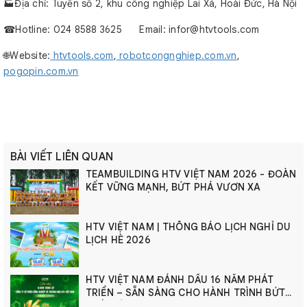
🏭Địa chỉ: Tuyến số 2, khu công nghiệp Lai Xá, Hoài Đức, Hà Nội
☎︎Hotline: 024 8588 3625 Email: infor@htvtools.com
🌐Website:
htvtools.com
,
robotcongnghiep.com.vn
,
pogopin.com.vn
BÀI VIẾT LIÊN QUAN
TEAMBUILDING HTV VIỆT NAM 2026 - ĐOÀN
KẾT VỮNG MẠNH, BỨT PHÁ VƯƠN XA
HTV VIỆT NAM | THÔNG BÁO LỊCH NGHỈ DU
LỊCH HÈ 2026
HTV VIỆT NAM ĐÁNH DẤU 16 NĂM PHÁT
TRIỂN – SẴN SÀNG CHO HÀNH TRÌNH BỨT
PHÁ MỚI