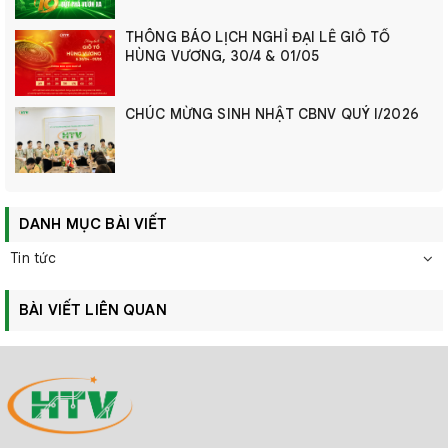
THÔNG BÁO LỊCH NGHỈ ĐẠI LỄ GIỖ TỔ
HÙNG VƯƠNG, 30/4 & 01/05
CHÚC MỪNG SINH NHẬT CBNV QUÝ I/2026
DANH MỤC BÀI VIẾT
Tin tức
BÀI VIẾT LIÊN QUAN