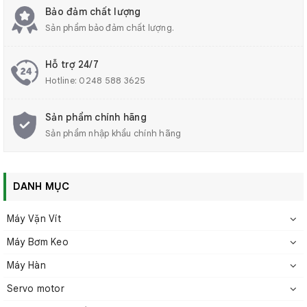
không phụ thuộc vào tốc độ đường truyền, giúp nâng
Bảo đảm chất lượng
cao độ tương thích với nhiều loại dây chuyền sản xuất.
Sản phẩm bảo đảm chất lượng.
✅ Gần như không có ma sát cơ học (ngoài vòng bi),
đảm bảo tuổi thọ cao và giảm thiểu bảo trì.
Hỗ trợ 24/7
✅ Kích thước nhỏ gọn, tiết kiệm không gian lắp đặt –
Hotline:
0248 588 3625
phù hợp với các dây chuyền có diện tích hạn chế.
Sản phẩm chính hãng
Sản phẩm nhập khẩu chính hãng
DANH MỤC
Máy Vặn Vít
Máy Bơm Keo
Máy Hàn
Servo motor