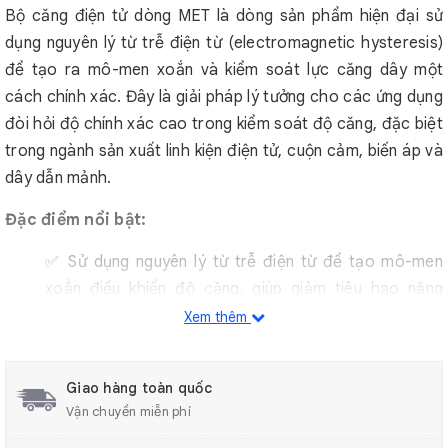
Bộ căng điện tử dòng MET là dòng sản phẩm hiện đại sử
dụng nguyên lý từ trễ điện từ (electromagnetic hysteresis)
để tạo ra mô-men xoắn và kiểm soát lực căng dây một
cách chính xác. Đây là giải pháp lý tưởng cho các ứng dụng
đòi hỏi độ chính xác cao trong kiểm soát độ căng, đặc biệt
trong ngành sản xuất linh kiện điện tử, cuộn cảm, biến áp và
dây dẫn mảnh.
Đặc điểm nổi bật:
✅ Sử dụng nguyên lý từ trễ điện từ để tạo mô-men
xoắn điều khiển độ căng, giúp giảm tiêu hao năng
lượng và tăng độ ổn định khi vận hành.
Xem thêm
✅ Dễ dàng điều chỉnh lực căng bằng cách thay đổi
dòng điện kích từ, cho phép kiểm soát độ căng linh
Giao hàng toàn quốc
hoạt theo từng ứng dụng.
Vận chuyển miễn phí
✅ Thiết kế vận hành theo cơ chế cấp dây thụ động,