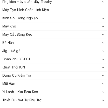
Phụ kiện máy quấn dây Trophy
Bộ căng điện tử dòng MET
Máy Tạo Hình Chân Linh Kiện
Kính Soi Công Nghiệp
2. Thông số kỹ thuật dòng MET
Máy Khò
Máy Cắt Băng Keo
Tốc
Phạm
Đường
Số
Bể Hàn
độ
vi
Nguồn
kính
giai
Màn
Giao
Model
tối
sức
cấp
Jig - Đồ gá
dây
đoạn
hình
tiếp
đa
căng
(VDC)
Chân Pin ICT-FCT
(mm)
căng
(m/s)
(g)
Quạt Thổi ION
Dụng Cụ Kiểm Tra
0.02
50
DC
Mũi Hàn
METSS
–
N
–
2
Không
Khôn
24V
Xi Lanh - Kim Bơm Keo
0.04
500
Thiết Bị - Vật Tự Phụ Trợ