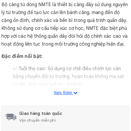
Bộ căng từ dòng NMTE là thiết bị căng dây sử dụng nguyên
lý từ trường để tạo lực cản lên bánh căng, mang đến độ
căng ổn định, chính xác và bền bỉ trong quá trình quấn dây.
Không sử dụng cơ cấu tiếp xúc cơ học, NMTE đặc biệt phù
hợp với các hệ thống quấn dây đòi hỏi độ chính xác cao và
hoạt động liên tục trong môi trường công nghiệp hiện đại.
Đặc điểm nổi bật:
✅ Tuổi thọ cao: Sử dụng cơ chế điều chỉnh lực cản
bằng chuyển đổi từ trường, hoàn toàn không ma sát
cơ khí, giúp tăng tuổi thọ thiết bị.
✅ Ít sự cố: Tích hợp công tắc phát hiện đứt dây, giảm
Xem thêm
thiểu thiệt hại do lỗi bất thường trong quá trình sản
xuất.
Giao hàng toàn quốc
✅ Chi phí bảo trì thấp: Không có ma sát tiếp xúc nên
Vận chuyển miễn phí
việc bảo dưỡng đơn giản và ít tốn kém.