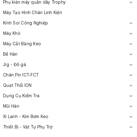
2. Thông số kỹ thuật dòng NMTE
Phụ kiện máy quấn dây Trophy
Máy Tạo Hình Chân Linh Kiện
Tốc độ
Phạm
Kính Soi Công Nghiệp
Đường
Số
dây
tối
vi
sức
Máy Khò
Model
kính
dây
giai
đoạn
đa
căng
(mm)
căng
Máy Cắt Băng Keo
(m/s)
(g)
Bể Hàn
Jig - Đồ gá
NMTE
0.03 –
Chân Pin ICT-FCT
004-
N
4 – 120
1
0.14
S120
Quạt Thổi ION
Dụng Cụ Kiểm Tra
Mũi Hàn
NMTE
0.06 –
14 –
014-
N
1
Xi Lanh - Kim Bơm Keo
0.25
400
M400
Thiết Bị - Vật Tự Phụ Trợ