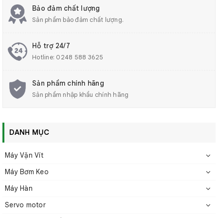
✅ Khả năng chống nhiễu mạnh: Hoạt động ổn định
Bảo đảm chất lượng
ngay cả trong môi trường sản xuất có nhiều nhiễu điện
Sản phẩm bảo đảm chất lượng.
từ, đảm bảo hiệu suất liên tục.
Hỗ trợ 24/7
Hotline:
0248 588 3625
Sản phẩm chính hãng
Sản phẩm nhập khẩu chính hãng
DANH MỤC
Máy Vặn Vít
Máy Bơm Keo
Máy Hàn
Bộ căng từ dòng NMTE
Servo motor