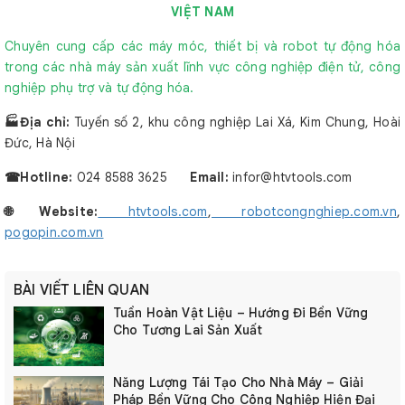
VIỆT NAM
Chuyên cung cấp các máy móc, thiết bị và robot tự động hóa
trong các nhà máy sản xuất lĩnh vực công nghiệp điện tử, công
nghiệp phụ trợ và tự động hóa.
🏭Địa chỉ:
Tuyến số 2, khu công nghiệp Lai Xá, Kim Chung, Hoài
Đức, Hà Nội
☎︎Hotline:
024 8588 3625
Email:
infor@htvtools.com
🌐Website:
htvtools.com
,
robotcongnghiep.com.vn
,
pogopin.com.vn
BÀI VIẾT LIÊN QUAN
Tuần Hoàn Vật Liệu – Hướng Đi Bền Vững
Cho Tương Lai Sản Xuất
Năng Lượng Tái Tạo Cho Nhà Máy – Giải
Pháp Bền Vững Cho Công Nghiệp Hiện Đại