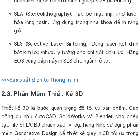
Ultimaker được nhiều doanh nghiệp SME ưa chuộng.
SLA (Stereolithography): Tạo bề mặt mịn nhờ laser
hóa lỏng resin. Ứng dụng trong nha khoa để in răng
giả.
SLS (Selective Laser Sintering): Dùng laser kết dính
bột kim loại/nhựa, lý tưởng cho chi tiết chịu lực. Hãng
EOS cung cấp máy in SLS cho ngành ô tô.
>>>Sản xuất điện tử thông minh
2.3. Phần Mềm Thiết Kế 3D
Thiết kế 3D là bước quan trọng để tối ưu sản phẩm. Các
công cụ như AutoCAD, SolidWorks và Blender cho phép
tạo file STL/OBJ chuẩn xác. Ví dụ, hãng Nike sử dụng phần
mềm Generative Design để thiết kế giày in 3D tối ưu trọng