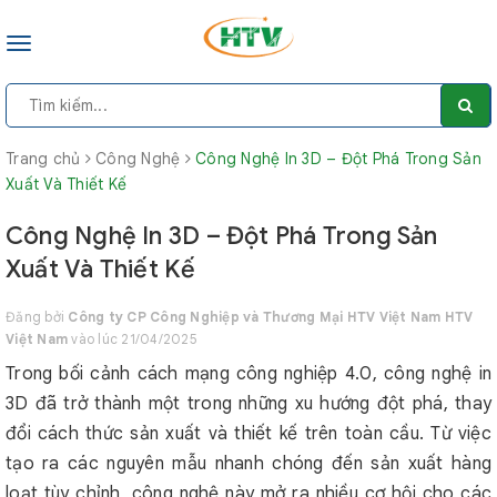
Toggle
navigation
Trang chủ
Công Nghệ
Công Nghệ In 3D – Đột Phá Trong Sản
Xuất Và Thiết Kế
Công Nghệ In 3D – Đột Phá Trong Sản
Xuất Và Thiết Kế
Đăng bởi
Công ty CP Công Nghiệp và Thương Mại HTV Việt Nam HTV
Việt Nam
vào lúc 21/04/2025
Trong bối cảnh cách mạng công nghiệp 4.0, công nghệ in
3D đã trở thành một trong những xu hướng đột phá, thay
đổi cách thức sản xuất và thiết kế trên toàn cầu. Từ việc
tạo ra các nguyên mẫu nhanh chóng đến sản xuất hàng
loạt tùy chỉnh, công nghệ này mở ra nhiều cơ hội cho các