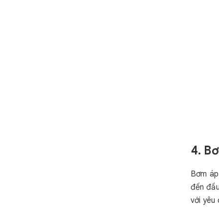
4. B
Bơm áp 
đến đầu
với yêu