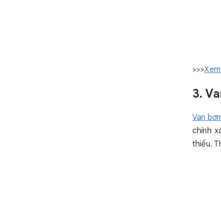
>>>
Xem
3. V
Van bơ
chính x
thiếu. 