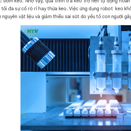
c bơm keo. Nhờ vậy, quá trình tra keo trở nên tự động hoà
 tối đa sự cố rò rỉ hay thừa keo. Việc ứng dụng robot keo kh
m nguyên vật liệu và giảm thiểu sai sót do yếu tố con người gây