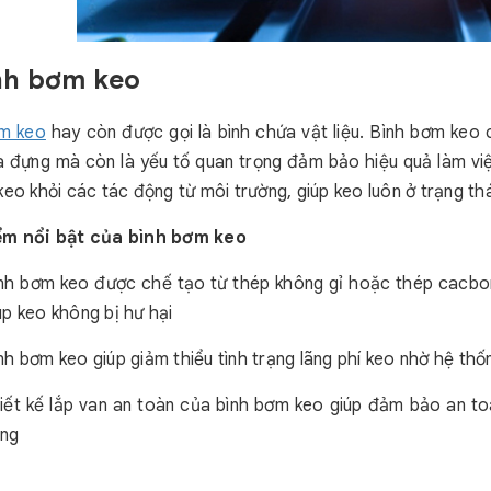
ình bơm keo
ơm keo
hay còn được gọi là bình chứa vật liệu. Bình bơm keo 
a đựng mà còn là yếu tố quan trọng đảm bảo hiệu quả làm vi
keo khỏi các tác động từ môi trường, giúp keo luôn ở trạng thá
ểm nổi bật của bình bơm keo
nh bơm keo được chế tạo từ thép không gỉ hoặc thép cacbo
úp keo không bị hư hại
nh bơm keo giúp giảm thiểu tình trạng lãng phí keo nhờ hệ thố
iết kế lắp van an toàn của bình bơm keo giúp đảm bảo an toà
ng