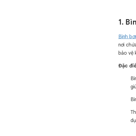
1. B
Bình b
nơi chứ
bảo vệ 
Đặc đi
Bì
gi
Bì
Th
dụ