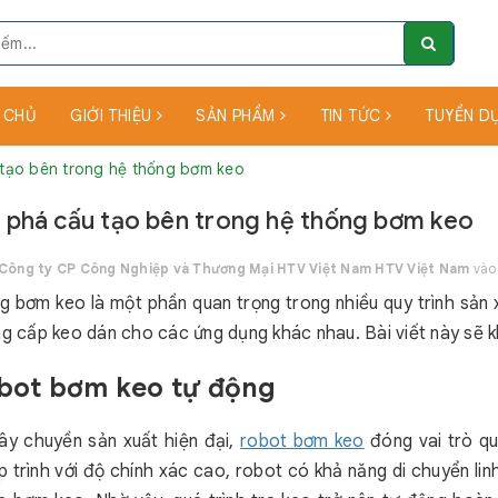
 CHỦ
GIỚI THIỆU
SẢN PHẨM
TIN TỨC
TUYỂN D
tạo bên trong hệ thống bơm keo
phá cấu tạo bên trong hệ thống bơm keo
Công ty CP Công Nghiệp và Thương Mại HTV Việt Nam HTV Việt Nam
vào
g bơm keo là một phần quan trọng trong nhiều quy trình sản 
ng cấp keo dán cho các ứng dụng khác nhau. Bài viết này sẽ
obot bơm keo tự động
ây chuyền sản xuất hiện đại,
robot bơm keo
đóng vai trò qu
p trình với độ chính xác cao, robot có khả năng di chuyển lin