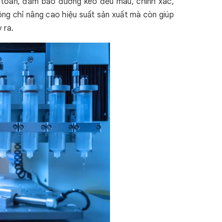
n toàn, đảm bảo đường keo đều màu, chính xác,
ông chỉ nâng cao hiệu suất sản xuất mà còn giúp
 ra.