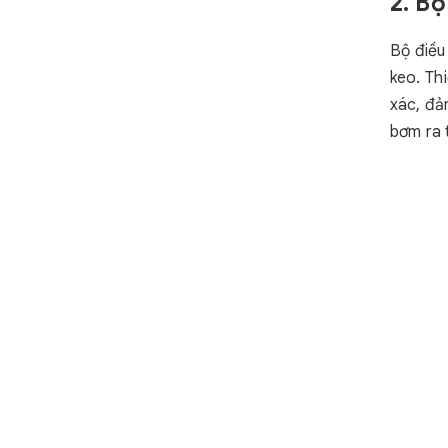
2. B
Bộ điều
keo. Th
xác, đả
bơm ra 