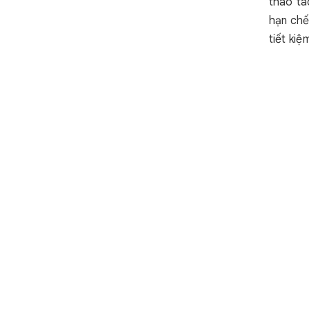
thao tá
hạn chế
tiết kiệ