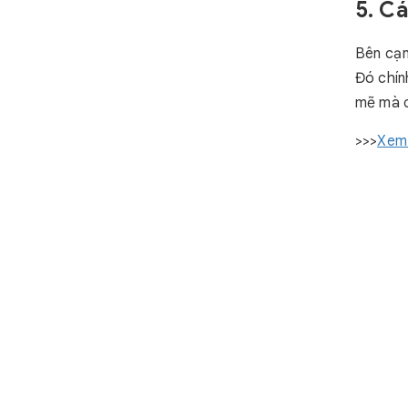
5. C
Bên cạn
Đó chín
mẽ mà c
>>>
Xem 