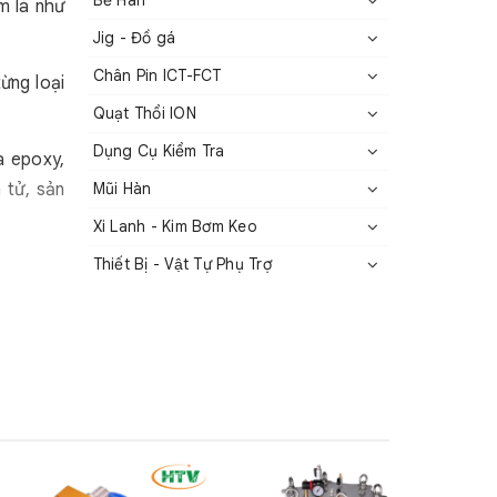
Bể Hàn
m là như
Jig - Đồ gá
Chân Pin ICT-FCT
ừng loại
Quạt Thổi ION
Dụng Cụ Kiểm Tra
a epoxy,
 tử, sản
Mũi Hàn
Xi Lanh - Kim Bơm Keo
Thiết Bị - Vật Tự Phụ Trợ