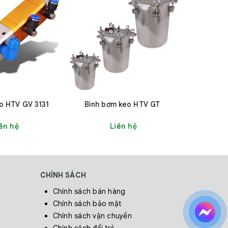
u cầu sử
dàng lựa
o HTV GV 3131
Bình bơm keo HTV GT
Máy bơm 
ên hệ
Liên hệ
hời gian
hân đang
CHÍNH SÁCH
Chính sách bán hàng
Chính sách bảo mật
Chính sách vận chuyển
Chính sách đổi trả