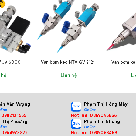
áy bơm keo Quick 982B
 là công tắc bàn đạp và điều khiển thủ công, phù hợp với nh
 nhiều loại thùng và vòi phun khác nhau, giúp người dùng dễ 
V JV 6000
Van bơm keo HTV GV 2121
Van bơm ke
 hệ
Liên hệ
Li
 pha chế tự động mới, giúp nâng cao hiệu quả và tiết kiệm t
ck 982B là lựa chọn hoàn hảo cho các doanh nghiệp và cá n
rần Văn Vượng
Phạm Thị Hồng Mây
à linh hoạt.
line
Online
: 0982121555
Hotline: 0869095656
y
ê Thị Phương
Phạm Thị Nhung
line
Online
: 0964973822
Hotline: 0989063459