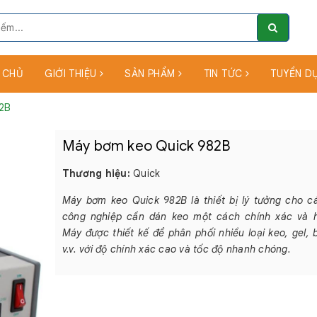
 CHỦ
GIỚI THIỆU
SẢN PHẨM
TIN TỨC
TUYỂN D
82B
Máy bơm keo Quick 982B
Thương hiệu:
Quick
Máy bơm keo Quick 982B là thiết bị lý tưởng cho c
công nghiệp cần dán keo một cách chính xác và h
Máy được thiết kế để phân phối nhiều loại keo, gel, 
v.v. với độ chính xác cao và tốc độ nhanh chóng.