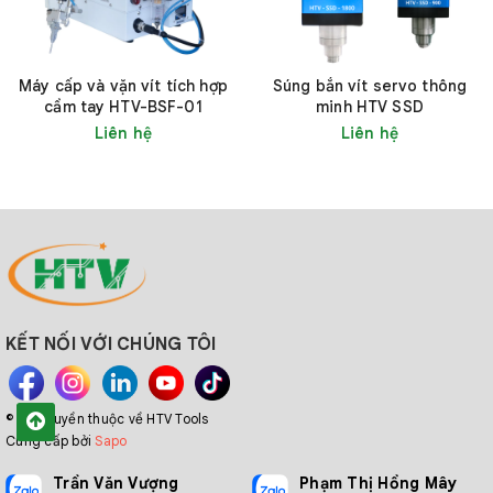
Máy cấp và vặn vít tích hợp
Súng bắn vít servo thông
cầm tay HTV-BSF-01
minh HTV SSD
Liên hệ
Liên hệ
KẾT NỐI VỚI CHÚNG TÔI
© Bản quyền thuộc về HTV Tools
Cung cấp bởi
Sapo
Trần Văn Vượng
Phạm Thị Hồng Mây