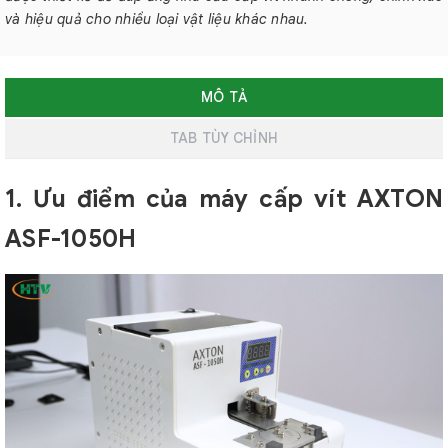
và hiệu quả cho nhiều loại vật liệu khác nhau.
MÔ TẢ
TAB TÙY CHỈNH
1. Ưu điểm của máy cấp vít AXTON
ASF-1050H