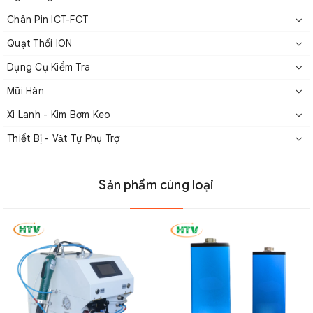
Chân Pin ICT-FCT
Máy cấp vít AXTON ASF-1050H
Quạt Thổi ION
2. Thông số kỹ thuật của AXTON
Dụng Cụ Kiểm Tra
Mũi Hàn
ASF-1050H
Xi Lanh - Kim Bơm Keo
Thiết Bị - Vật Tự Phụ Trợ
Sản phẩm cùng loại