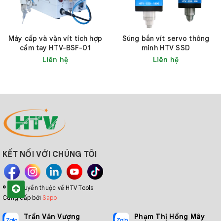
Máy cấp và vặn vít tích hợp
Súng bắn vít servo thông
cầm tay HTV-BSF-01
minh HTV SSD
Liên hệ
Liên hệ
>> Xem thêm
Súng bắn vít servo thông minh HTV
3. Đơn vị cung cấp Máy cấp vít
KẾT NỐI VỚI CHÚNG TÔI
AXTON ASF-1050H chất lượng và uy
© Bản quyền thuộc về HTV Tools
tín
Cung cấp bởi
Sapo
Trần Văn Vượng
Phạm Thị Hồng Mây
Công ty Cổ phần Công nghiệp và Thương mại HTV Việt Nam