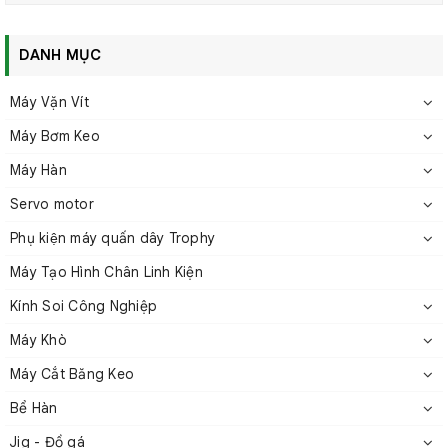
Đi kèm với AXTON ASF-1050H là hướng dẫn vận hành chi
tiết, cùng phụ kiện đầy đủ giúp sử dụng máy hiệu quả cho
người vận hành.
DANH MỤC
Máy cấp vít AXTON ASF-1050H là một lựa chọn tuyệt vời
Máy Vặn Vít
cho các nhà xưởng, nhà máy cần một máy cấp vít hiệu quả,
Máy Bơm Keo
linh hoạt và dễ sử dụng.
Máy Hàn
Servo motor
Phụ kiện máy quấn dây Trophy
Máy Tạo Hình Chân Linh Kiện
Kính Soi Công Nghiệp
Máy Khò
Máy Cắt Băng Keo
Bể Hàn
Jig - Đồ gá