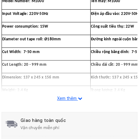
Model Number: M1000
Tên máy: M1000
Input Voltagle: 220V-50Hz
Điện áp đầu vào: 220V-50H
Power consumption: 15W
Công suất tiêu thụ: 22W
Diameter out tape roll: Ø180mm
Đường kính ngoài cuộn b
Cut Width: 7-50 mm
Chiều rộng băng dính: 7-
Cut Length: 20 - 999 mm
Chiều dài cắt: 20 - 999 mm
Dimension: 137 x 245 x 156 mm
Kích thước: 137 x 245 x 1
Weight: 2.4 Kg
Trọng lượng: 2.4 Kg
Xem thêm
Giao hàng toàn quốc
Vận chuyển miễn phí