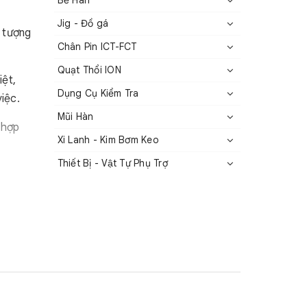
Bể Hàn
Jig - Đồ gá
i tượng
Chân Pin ICT-FCT
Quạt Thổi ION
iệt,
Dụng Cụ Kiểm Tra
iệc.
Mũi Hàn
 hợp
Xi Lanh - Kim Bơm Keo
Thiết Bị - Vật Tự Phụ Trợ