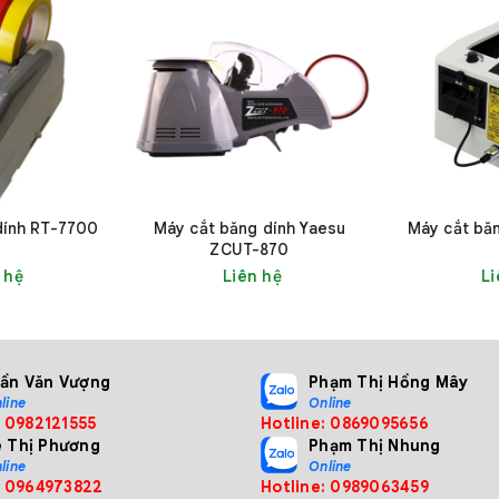
dính RT-7700
Máy cắt băng dính Yaesu
Máy cắt bă
ắt băng dính Zcut-9 Fuma
ZCUT-870
 hệ
Liên hệ
Li
 cắt băng dính Zcut-9 Fuma
Zcut-9
rần Văn Vượng
Phạm Thị Hồng Mây
line
Online
: 0982121555
Hotline: 0869095656
ê Thị Phương
Phạm Thị Nhung
6-60 mm
line
Online
: 0964973822
Hotline: 0989063459