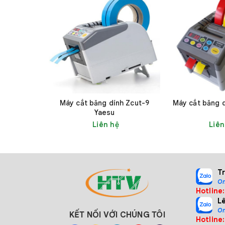
Máy cắt băng dính Zcut-9
Máy cắt băng 
Máy c
Yaesu
Liên hệ
Liên
2. Đặc điểm kỹ thuật của máy
Model
T
On
Hotline
L
Khổ băng keo phù hợp
On
KẾT NỐI VỚI CHÚNG TÔI
Hotline