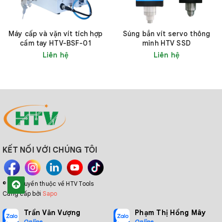
Máy cấp và vặn vít tích hợp
Súng bắn vít servo thông
cầm tay HTV-BSF-01
minh HTV SSD
Liên hệ
Liên hệ
3. Đường kính trục vít được hỗ trợ
Đơn vị: (mm)
KẾT NỐI VỚI CHÚNG TÔI
© Bản quyền thuộc về HTV Tools
Cung cấp bởi
Sapo
Trần Văn Vượng
Phạm Thị Hồng Mây
Online
Online