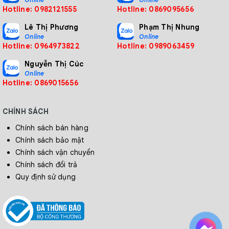
Hotline: 0982121555
Hotline: 0869095656
Lê Thị Phương
Phạm Thị Nhung
Online
Online
Hotline: 0964973822
Hotline: 0989063459
Nguyễn Thị Cúc
Online
Hotline: 0869015656
CHÍNH SÁCH
4. Mua Máy Cấp Vít Tự Động
Chính sách bán hàng
OHTAKE OM-26M chính hãng ở đâu?
Chính sách bảo mật
Chính sách vận chuyển
Công ty Cổ phần Công nghiệp và Thương mại HTV Việt Nam
Chính sách đổi trả
tự hào là đơn vị cung cấp Máy cấp vít tự động OHTAKE
Quy định sử dụng
OM-26M chính hãng tại Việt Nam - mang đến cho bạn giải
pháp tối ưu cho dây chuyền sản xuất giúp doanh nghiệp
tăng năng suất, nâng cao chất lượng sản phẩm, giảm thiểu