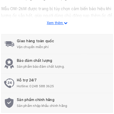
Mẫu OM-26M được trang bị tùy chọn cảm biến báo hiệu khi
lượng ốc sắp hết, giúp người dùng chủ động nạp thêm ốc để
đảm bảo công việc diễn ra liên tục.
Xem thêm
Máy cấp vít tự động OM-26M còn sở hữu thiết kế nhỏ gọn,
dễ dàng lắp đặt, phù hợp cho nhiều ngành nghề khác nhau
Giao hàng toàn quốc
như lắp ráp linh kiện điện tử, sản xuất đồ chơi, đồ gia dụng.
Vận chuyển miễn phí
Máy cấp vít tự động OM-26M là lựa chọn tối ưu cho các
Bảo đảm chất lượng
doanh nghiệp và cá nhân cần tự động hóa quy trình lắp ráp,
Sản phẩm bảo đảm chất lượng.
giúp nâng cao hiệu quả công việc và tiết kiệm chi phí.
Hỗ trợ 24/7
Hotline:
0248 588 3625
Sản phẩm chính hãng
Sản phẩm nhập khẩu chính hãng