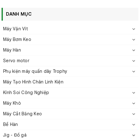
DANH MỤC
Máy Vặn Vít
Máy Bơm Keo
Máy Hàn
Máy cấp vít tự động OM-26M
Servo motor
2. Thông số kỹ thuật
Phụ kiện máy quấn dây Trophy
Máy Tạo Hình Chân Linh Kiện
Kính Soi Công Nghiệp
Máy Khò
Máy Cắt Băng Keo
Bể Hàn
Jig - Đồ gá