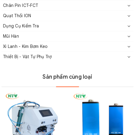
Chân Pin ICT-FCT
Quạt Thổi ION
Dụng Cụ Kiểm Tra
Mũi Hàn
Xi Lanh - Kim Bơm Keo
Phụ kiện đi kèm: Hướng dẫn vận hành, Bộ đổi nguồn AC, cờ
Thiết Bị - Vật Tự Phụ Trợ
lê lục giác, trình điều khiển điều chỉnh
Sản phẩm cùng loại